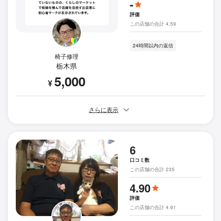
-
評価
この店舗の合計 4.59
24時間以内の返信
椅子修理
栃木県
5,000
¥
さらに表示
6
口コミ数
この店舗の合計 235
4.90
評価
この店舗の合計 4.91