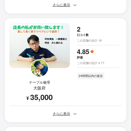
さらに表示
2
口コミ数
この店舗の合計 18
4.85
評価
この店舗の合計 4.77
24時間以内の返信
テーブル修理
大阪府
35,000
¥
さらに表示