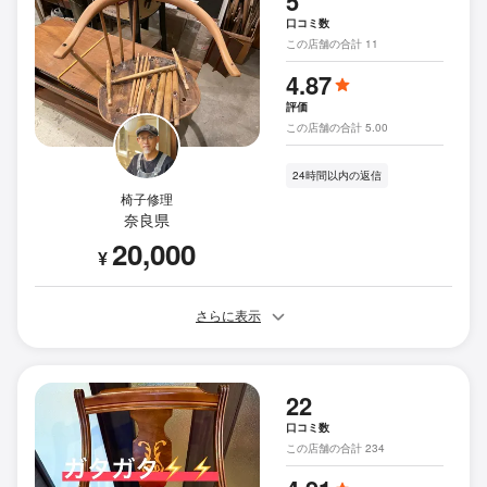
5
口コミ数
この店舗の合計 11
4.87
評価
この店舗の合計 5.00
24時間以内の返信
椅子修理
奈良県
20,000
¥
さらに表示
22
口コミ数
この店舗の合計 234