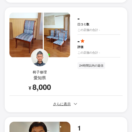
-
口コミ数
この店舗の合計 -
-
評価
この店舗の合計 -
24時間以内の返信
椅子修理
愛知県
8,000
¥
さらに表示
1