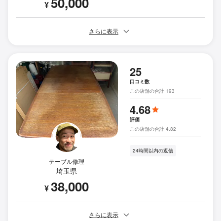
50,000
¥
さらに表示
25
口コミ数
この店舗の合計 193
4.68
評価
この店舗の合計 4.82
24時間以内の返信
テーブル修理
埼玉県
38,000
¥
さらに表示