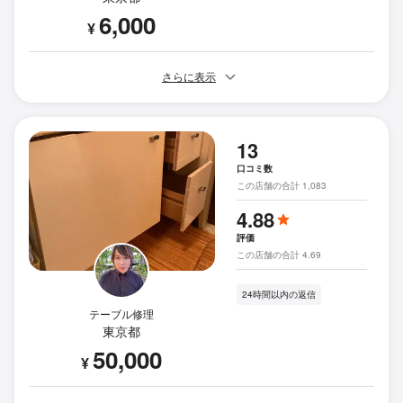
6,000
¥
さらに表示
13
口コミ数
この店舗の合計 1,083
4.88
評価
この店舗の合計 4.69
24時間以内の返信
テーブル修理
東京都
50,000
¥