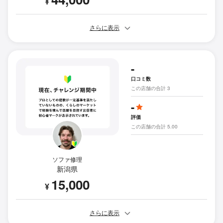
¥
さらに表示
-
口コミ数
この店舗の合計 3
-
評価
この店舗の合計 5.00
ソファ修理
新潟県
15,000
¥
さらに表示