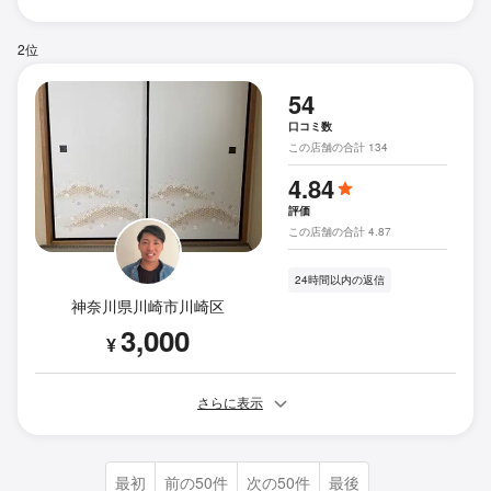
2位
54
口コミ数
この店舗の合計 134
4.84
評価
この店舗の合計 4.87
24時間以内の返信
神奈川県川崎市川崎区
3,000
¥
さらに表示
最初
前の50件
次の50件
最後