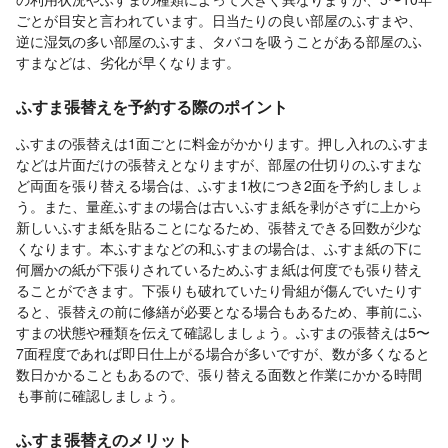
ごとが目安と言われています。日当たりの良い部屋のふすまや、
逆に湿気の多い部屋のふすま、タバコを吸うことがある部屋のふ
すまなどは、劣化が早くなります。
ふすま張替えを予約する際のポイント
ふすまの張替えは1面ごとに料金がかかります。押し入れのふすま
などは片面だけの張替えとなりますが、部屋の仕切りのふすまな
ど両面を張り替える場合は、ふすま1枚につき2面を予約しましょ
う。また、量産ふすまの場合は古いふすま紙を剥がさずに上から
新しいふすま紙を貼ることになるため、張替えできる回数が少な
くなります。本ふすまなどの和ふすまの場合は、ふすま紙の下に
何層かの紙が下張りされているためふすま紙は何度でも張り替え
ることができます。下張りも破れていたり骨組が傷んでいたりす
ると、張替えの前に修繕が必要となる場合もあるため、事前にふ
すまの状態や種類を伝えて確認しましょう。ふすまの張替えは5〜
7面程度であれば即日仕上がる場合が多いですが、数が多くなると
数日かかることもあるので、張り替える面数と作業にかかる時間
も事前に確認しましょう。
ふすま張替えのメリット