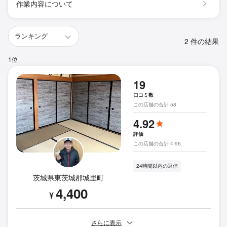
作業内容について
2 件の結果
1位
19
口コミ数
この店舗の合計 58
4.92
評価
この店舗の合計 4.96
24時間以内の返信
茨城県東茨城郡城里町
4,400
¥
さらに表示