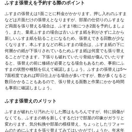
ふすま張替えを予約する際のポイント
ふすまの張替えは1面ごとに料金がかかります。押し入れのふすま
などは片面だけの張替えとなりますが、部屋の仕切りのふすまな
ど両面を張り替える場合は、ふすま1枚につき2面を予約しましょ
う。また、量産ふすまの場合は古いふすま紙を剥がさずに上から
新しいふすま紙を貼ることになるため、張替えできる回数が少な
くなります。本ふすまなどの和ふすまの場合は、ふすま紙の下に
何層かの紙が下張りされているためふすま紙は何度でも張り替え
ることができます。下張りも破れていたり骨組が傷んでいたりす
ると、張替えの前に修繕が必要となる場合もあるため、事前にふ
すまの状態や種類を伝えて確認しましょう。ふすまの張替えは5〜
7面程度であれば即日仕上がる場合が多いですが、数が多くなると
数日かかることもあるので、張り替える面数と作業にかかる時間
も事前に確認しましょう。
ふすま張替えのメリット
ふすまが破れたり汚れたりした際はもちろんですが、特に損傷が
なくても、ふすまの柄を新しくするだけで部屋の印象がガラリと
変わります。気分転換や部屋の模様替え、ちょっとしたリフォー
ムのためにふすまを張り替えてみてはいかがでしょうか。年末年