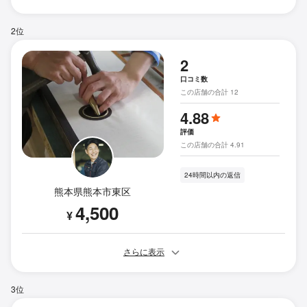
2位
2
口コミ数
この店舗の合計 12
4.88
評価
この店舗の合計 4.91
24時間以内の返信
熊本県熊本市東区
4,500
¥
さらに表示
3位