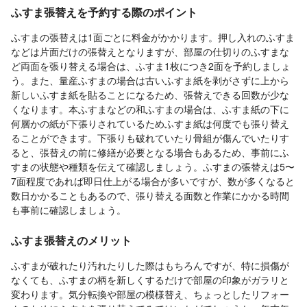
ふすま張替えを予約する際のポイント
ふすまの張替えは1面ごとに料金がかかります。押し入れのふすま
などは片面だけの張替えとなりますが、部屋の仕切りのふすまな
ど両面を張り替える場合は、ふすま1枚につき2面を予約しましょ
う。また、量産ふすまの場合は古いふすま紙を剥がさずに上から
新しいふすま紙を貼ることになるため、張替えできる回数が少な
くなります。本ふすまなどの和ふすまの場合は、ふすま紙の下に
何層かの紙が下張りされているためふすま紙は何度でも張り替え
ることができます。下張りも破れていたり骨組が傷んでいたりす
ると、張替えの前に修繕が必要となる場合もあるため、事前にふ
すまの状態や種類を伝えて確認しましょう。ふすまの張替えは5〜
7面程度であれば即日仕上がる場合が多いですが、数が多くなると
数日かかることもあるので、張り替える面数と作業にかかる時間
も事前に確認しましょう。
ふすま張替えのメリット
ふすまが破れたり汚れたりした際はもちろんですが、特に損傷が
なくても、ふすまの柄を新しくするだけで部屋の印象がガラリと
変わります。気分転換や部屋の模様替え、ちょっとしたリフォー