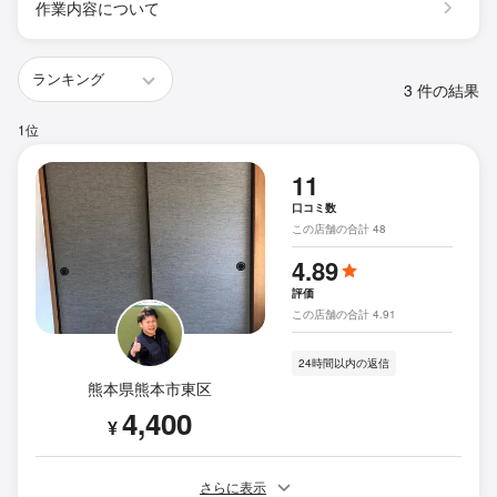
作業内容について
3 件の結果
1位
11
口コミ数
この店舗の合計 48
4.89
評価
この店舗の合計 4.91
24時間以内の返信
熊本県熊本市東区
4,400
¥
さらに表示