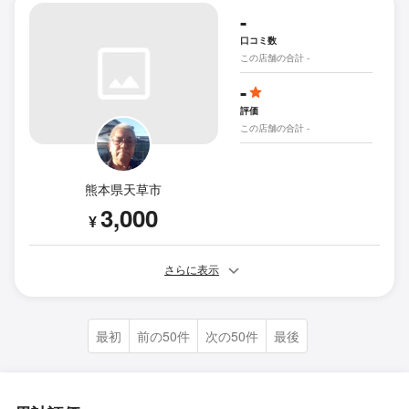
-
口コミ数
この店舗の合計 -
-
評価
この店舗の合計 -
熊本県天草市
3,000
¥
さらに表示
最初
前の50件
次の50件
最後