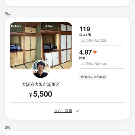
2位
119
口コミ数
この店舗の合計 523
4.87
評価
この店舗の合計 4.83
24時間以内の返信
大阪府大阪市淀川区
5,500
¥
さらに表示
3位