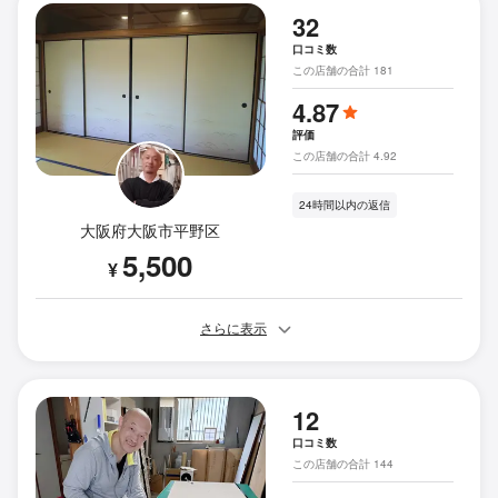
32
口コミ数
この店舗の合計 181
4.87
評価
この店舗の合計 4.92
24時間以内の返信
大阪府大阪市平野区
5,500
¥
さらに表示
12
口コミ数
この店舗の合計 144