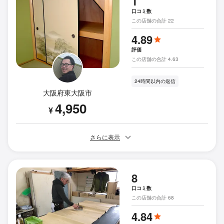
1
口コミ数
この店舗の合計 22
4.89
評価
この店舗の合計 4.63
24時間以内の返信
大阪府東大阪市
4,950
¥
さらに表示
8
口コミ数
この店舗の合計 68
4.84