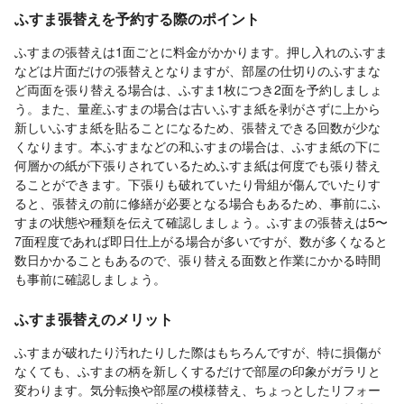
ふすま張替えを予約する際のポイント
ふすまの張替えは1面ごとに料金がかかります。押し入れのふすま
などは片面だけの張替えとなりますが、部屋の仕切りのふすまな
ど両面を張り替える場合は、ふすま1枚につき2面を予約しましょ
う。また、量産ふすまの場合は古いふすま紙を剥がさずに上から
新しいふすま紙を貼ることになるため、張替えできる回数が少な
くなります。本ふすまなどの和ふすまの場合は、ふすま紙の下に
何層かの紙が下張りされているためふすま紙は何度でも張り替え
ることができます。下張りも破れていたり骨組が傷んでいたりす
ると、張替えの前に修繕が必要となる場合もあるため、事前にふ
すまの状態や種類を伝えて確認しましょう。ふすまの張替えは5〜
7面程度であれば即日仕上がる場合が多いですが、数が多くなると
数日かかることもあるので、張り替える面数と作業にかかる時間
も事前に確認しましょう。
ふすま張替えのメリット
ふすまが破れたり汚れたりした際はもちろんですが、特に損傷が
なくても、ふすまの柄を新しくするだけで部屋の印象がガラリと
変わります。気分転換や部屋の模様替え、ちょっとしたリフォー