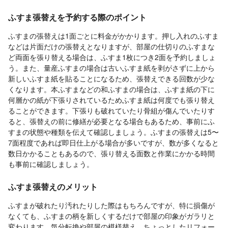
ふすま張替えを予約する際のポイント
ふすまの張替えは1面ごとに料金がかかります。押し入れのふすま
などは片面だけの張替えとなりますが、部屋の仕切りのふすまな
ど両面を張り替える場合は、ふすま1枚につき2面を予約しましょ
う。また、量産ふすまの場合は古いふすま紙を剥がさずに上から
新しいふすま紙を貼ることになるため、張替えできる回数が少な
くなります。本ふすまなどの和ふすまの場合は、ふすま紙の下に
何層かの紙が下張りされているためふすま紙は何度でも張り替え
ることができます。下張りも破れていたり骨組が傷んでいたりす
ると、張替えの前に修繕が必要となる場合もあるため、事前にふ
すまの状態や種類を伝えて確認しましょう。ふすまの張替えは5〜
7面程度であれば即日仕上がる場合が多いですが、数が多くなると
数日かかることもあるので、張り替える面数と作業にかかる時間
も事前に確認しましょう。
ふすま張替えのメリット
ふすまが破れたり汚れたりした際はもちろんですが、特に損傷が
なくても、ふすまの柄を新しくするだけで部屋の印象がガラリと
変わります。気分転換や部屋の模様替え、ちょっとしたリフォー