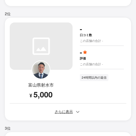
2位
-
口コミ数
この店舗の合計 -
-
評価
この店舗の合計 -
24時間以内の返信
富山県射水市
5,000
¥
さらに表示
3位