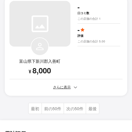
-
口コミ数
この店舗の合計 1
-
評価
この店舗の合計 5.00
富山県下新川郡入善町
8,000
¥
さらに表示
最初
前の50件
次の50件
最後