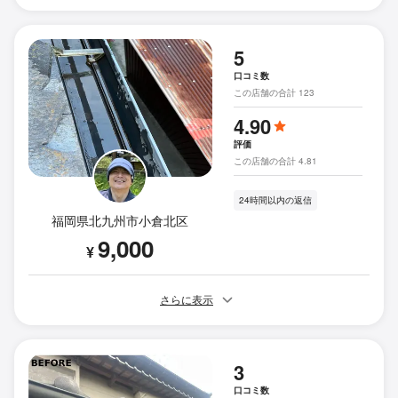
5
口コミ数
この店舗の合計 123
4.90
評価
この店舗の合計 4.81
24時間以内の返信
福岡県北九州市小倉北区
9,000
¥
さらに表示
3
口コミ数