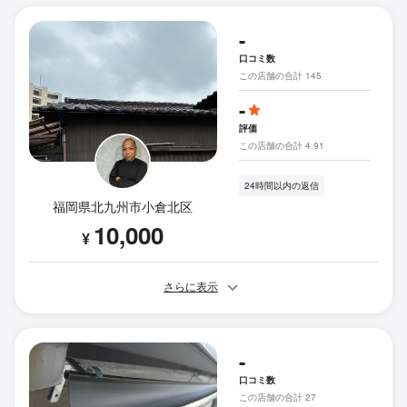
-
口コミ数
この店舗の合計 145
-
評価
この店舗の合計 4.91
24時間以内の返信
福岡県北九州市小倉北区
10,000
¥
さらに表示
-
口コミ数
この店舗の合計 27