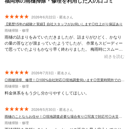
福岡県の雨樋掃除・修理を利用した人の口コミ
2026年6月22日・匿名さん
【業歴15年の経験と実績】自社スタッフがお伺いします◎仕上がり保証あり
雨樋掃除・修理
雨樋の詰まりをみていただきましたが、詰まりがひどく、かなり
の量の苔などが溜まっていたようでしたが、 作業もスピーディー
で思っていたよりもかなり早く終わりました。 梅雨時にスムーズ
に流れるようになり、大変助かりました。またお願いしたいと思
続きを読む
います。ありがとうございました。
2026年7月3日・匿名さん
◎雨樋清掃、修理！◎100%自社対応◎現地調査伺います◎営業時間外での対応可！
雨樋掃除・修理
料金体系をもう少し分かりやすくしてほしい。
2026年5月30日・匿名さん
雨樋のことならお任せ！◎現地調査必要な場合有り◎写真で対応可◎火災保険適応可能!
雨樋掃除・修理