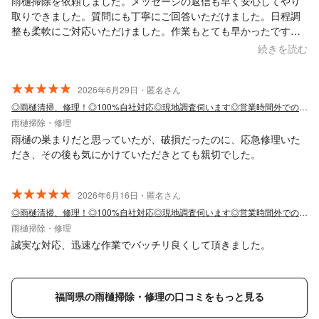
雨樋掃除を依頼しました。メッセージの返信も早く安心してやり
取りできました。質問にも丁寧にご回答いただけました。日程調
整も柔軟にご対応いただけました。作業もとても早かったです。
また機会があればお願いしたいと思います。
続きを読む
2026年6月29日・匿名さん
◎雨樋清掃、修理！◎100%自社対応◎現地調査伺います◎営業時間外での対応可！
雨樋掃除・修理
雨樋の巣まりだと思っていたが、破損だったのに、応急修理いた
だき、その後も気にかけていただきとても親切でした。
2026年6月16日・匿名さん
◎雨樋清掃、修理！◎100%自社対応◎現地調査伺います◎営業時間外での対応可！
雨樋掃除・修理
誠実な対応、迅速な作業でバッチリ良くして頂きました。
福岡県の雨樋掃除・修理の口コミをもっと見る