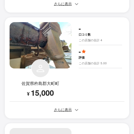
さらに表示
-
口コミ数
この店舗の合計 4
-
評価
この店舗の合計 5.00
佐賀県杵島郡大町町
15,000
¥
さらに表示