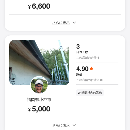
6,600
¥
さらに表示
3
口コミ数
この店舗の合計 4
4.90
評価
この店舗の合計 5.00
24時間以内の返信
福岡県小郡市
5,000
¥
さらに表示