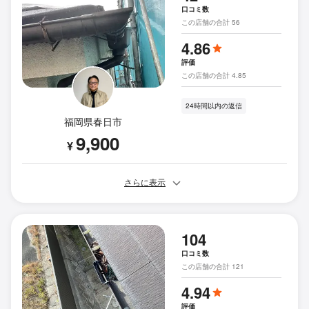
口コミ数
この店舗の合計 56
4.86
評価
この店舗の合計 4.85
24時間以内の返信
福岡県春日市
9,900
¥
さらに表示
104
口コミ数
この店舗の合計 121
4.94
評価