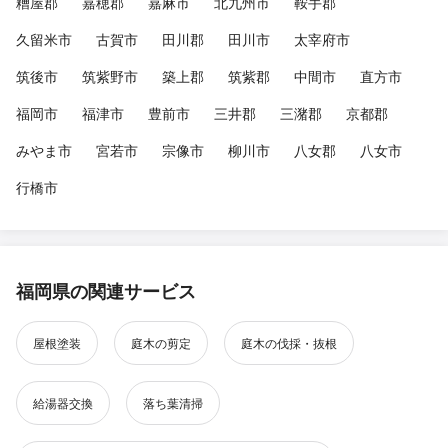
糟屋郡
嘉穂郡
嘉麻市
北九州市
鞍手郡
久留米市
古賀市
田川郡
田川市
太宰府市
筑後市
筑紫野市
築上郡
筑紫郡
中間市
直方市
福岡市
福津市
豊前市
三井郡
三潴郡
京都郡
みやま市
宮若市
宗像市
柳川市
八女郡
八女市
行橋市
福岡県の関連サービス
屋根塗装
庭木の剪定
庭木の伐採・抜根
給湯器交換
落ち葉清掃