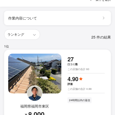
作業内容について
25 件の結果
1位
27
口コミ数
この店舗の合計 60
4.90
評価
この店舗の合計 4.88
24時間以内の返信
福岡県福岡市東区
8,000