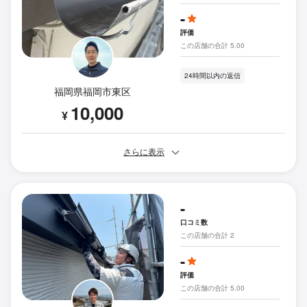
-
評価
この店舗の合計 5.00
24時間以内の返信
福岡県福岡市東区
10,000
¥
さらに表示
-
口コミ数
この店舗の合計 2
-
評価
この店舗の合計 5.00