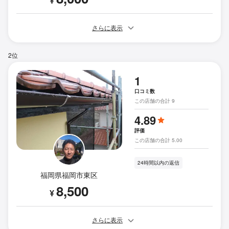
¥
さらに表示
2位
1
口コミ数
この店舗の合計 9
4.89
評価
この店舗の合計 5.00
24時間以内の返信
福岡県福岡市東区
8,500
¥
さらに表示