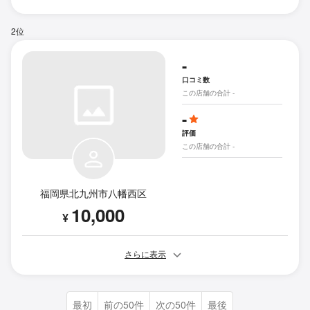
2位
-
口コミ数
この店舗の合計 -
-
評価
この店舗の合計 -
福岡県北九州市八幡西区
10,000
¥
さらに表示
最初
前の50件
次の50件
最後