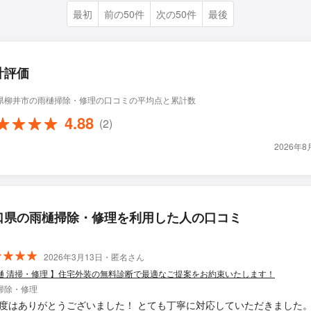
最初
前の50件
次の50件
最後
計評価
県柳井市の雨樋掃除・修理の口コミの平均点と累計数
4.88
(2)
2026年
口県の雨樋掃除・修理を利用した人の口コミ
2026年3月13日・匿名さん
樋 清掃・修理 】住宅外装の無料診断で最適なご提案をお約束いたします！
掃除・修理
度はありがとうございました！ とても丁寧に対応していただきました。