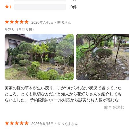
1
0件
2026年7月5日・匿名さん
草刈り（草刈り機）
実家の庭の草木が生い茂り、手がつけられない状況で困っていた
ところ、とても親切な方だよと知人から花灯りさんを紹介しても
らいました。 予約段階のメール対応から誠実なお人柄が感じら
れ、 とても安心感を感じました。 事前の見積もりでご夫婦にお会
続きを読む
いした際は、想像通りの素晴らしいお人柄に感激！ こちらの希望
を丁寧に確認、ご説明下さり、安心してお任せできる事を確信し
ました。 当日は蒸し暑い中、大変な作業を引き受けてくださり感
2026年6月5日・りっくまさん