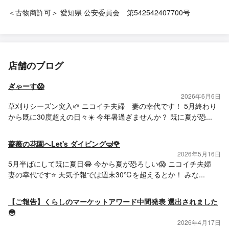
＜古物商許可＞ 愛知県 公安委員会 第542542407700号
店舗のブログ
ぎゃーす😱
2026年6月6日
草刈りシーズン突入🌱 ニコイチ夫婦 妻の幸代です！ 5月終わり
から既に30度超えの日々☀️ 今年暑過ぎませんか？ 既に夏が恐...
薔薇の花園へLet's ダイビング🤿🌹
2026年5月16日
5月半ばにして既に夏日😂 今から夏が恐ろしい😱 ニコイチ夫婦
妻の幸代です⭐️ 天気予報では週末30℃を超えるとか！ みな...
【ご報告】くらしのマーケットアワード中間発表 選出されました
😳
2026年4月17日