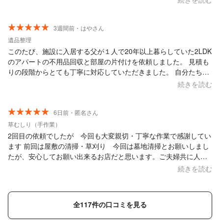
まで本当に丁寧に作業して下 さり、頭の下がる思いです。草が伸
び放題になっていましたが、見違えるほど綺麗になり、「あ、こ
の庭こんなに素敵だったんだ！」と思ったほどです。 何より、花
3週間前・はやさん
灯りさんお二人の誠実で優しいお人柄がとても素晴らしく、終始
遺品整理
感動していました！ 楽しくお話もさせていただき、幸せな気持ち
このたび、施設に入居する父が１人で20年以上暮らしていた2LDK
になり ました。 実家で1人で暮らしている母も、お二人が来てく
のアパートの不用品回収と部屋の片付けを依頼しました。 見積も
ださったことが嬉しかったようで、外に出てお話させてもらった
りの段階からとても丁寧に対応していただきました。 自分たちで
り、張り切って、普段はしない掃除もしていました（笑） 次回も
はどこから手を付けてよいかわからない大量の荷物、大きな家具
続きを読む
是非、花灯りさんにお願いしたいと思います！ 庭が綺麗になった
がありましたが、ご夫婦で期限内に完璧に片付けてくださりプロ
だけでなく、自分もお二人のよう に誠実に人と接し、仕事に臨み
の技に感動しました。 料金も事前の見積もり通りで安心でした
たいと思えた、貴重な1日でした。 ありがとうございました。
し、他のところと比べて安かったです。信頼でき、親しみやすい
6日前・匿名さん
気さくな業者さんでした。 また機会があれば絶対にこちらにお願
草むしり（手作業）
いしたいです。 本当にありがとうございました！！！
2回目の依頼でしたが 今回も大変親切・丁寧な作業で感謝してい
ます 前回は屋敷の清掃・草刈り 今回は墓地清掃とお願いしまし
たが、安心してお願い出来るお店だと思います。ご夫婦共に人柄
も良く、仕事も丁寧でした。今後も定期的に清掃をお願いしたい
続きを読む
と思います。また、高齢の為 今後は遺品整理・生前整理もお願
いしようと考えております。不要品の搬出・処分もお願い出来た
らと思っておりますが難しいでしょうか？ 今後とも良きお付き合
全117件の口コミを見る
いをお願いします。