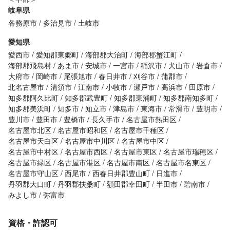
岐阜県
各務原市
多治見市
土岐市
愛知県
愛西市
愛知郡東郷町
海部郡大治町
海部郡蟹江町
海部郡飛島村
あま市
安城市
一宮市
稲沢市
犬山市
岩倉市
大府市
岡崎市
尾張旭市
春日井市
刈谷市
蒲郡市
北名古屋市
清須市
江南市
小牧市
瀬戸市
高浜市
田原市
知多郡阿久比町
知多郡武豊町
知多郡東浦町
知多郡南知多町
知多郡美浜町
知多市
知立市
津島市
東海市
常滑市
豊明市
豊川市
豊田市
豊橋市
長久手市
名古屋市熱田区
名古屋市北区
名古屋市昭和区
名古屋市千種区
名古屋市天白区
名古屋市中川区
名古屋市中区
名古屋市中村区
名古屋市西区
名古屋市東区
名古屋市瑞穂区
名古屋市緑区
名古屋市港区
名古屋市南区
名古屋市名東区
名古屋市守山区
西尾市
西春日井郡豊山町
日進市
丹羽郡大口町
丹羽郡扶桑町
額田郡幸田町
半田市
碧南市
みよし市
弥富市
資格・許認可