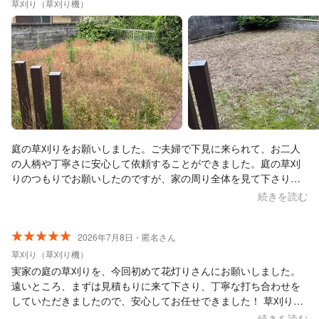
謝しかありません。 午後からは雨の予報でしたので、少し早くか
草刈り（草刈り機）
ら進めて下さり、雨が降る前に完了させてくださいました。 大変
良心的な安価で引き受けていただき、申し訳ないくらいです。 あ
んなに草木が生い茂って、全容が見えないくらい荒れていた庭
が、見違えるようにスッキリと美しくなり大感激です。 庭木に止
まる鳥を見るのが好きだった亡き父も、とても喜んでくれている
と思います。 お盆の前に綺麗にしていただけて、大変嬉しいで
す。 お二人の終始穏やかなお人柄、大変丁寧なご対応に心から感
謝しております。 また機会がありましたら、ぜひお願いしたいで
す。 本当に本当にありがとうございました。
庭の草刈りをお願いしました。ご夫婦で下見に来られて、お二人
の人柄や丁寧さに安心して依頼することができました。庭の草刈
りのつもりでお願いしたのですが、家の周り全体を見て下さり、
駐車場の雑草や建物に倒れかかっている竹、玄関ポーチ外の植木
続きを読む
のところまで綺麗にしていただけました。庭の雑草と言っても、
かなり伸びて太い根があったり、笹の葉が降り積もっていて余分
な労力をおかけしたかと思います。仕事で不在の時間に草刈りを
2026年7月8日・匿名さん
やっていただき、帰宅した時に想像以上に綺麗になっていたので
草刈り（草刈り機）
感激しました。またぜひお願いしたいと思いますし、家族や友人
実家の庭の草刈りを、今回初めて花灯りさんにお願いしました。
にもお勧めしたいぐらいです。ありがとうございました。
遠いところ、まずは見積もりに来て下さり、丁寧な打ち合わせを
していただきましたので、安心してお任せできました！ 草刈り当
日は、とても蒸し暑い日でしたが、朝から長時間にわたり、細部
続きを読む