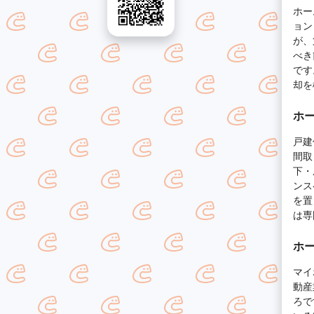
ホー
ョン
が、
べき
です
却を
ホ
戸建
間取
下・
ンス
を置
は専
ホ
マイ
動産
ろで