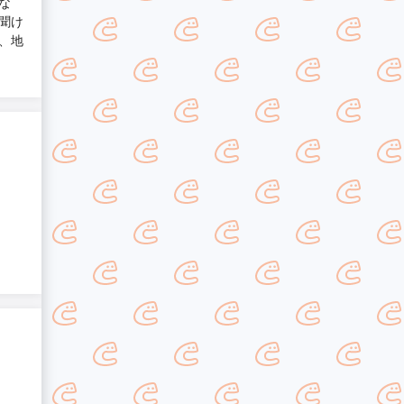
な
聞け
、地