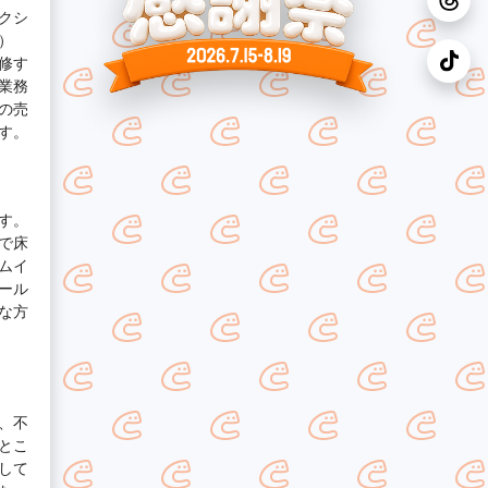
クシ
）
修す
業務
の売
す。
す。
で床
ムイ
ール
な方
、不
とこ
して