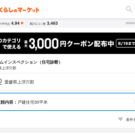
4.94
3,463
2026
の平均点
累計口コミ数
ムインスペクション（住宅診断）
県上浮穴郡
愛媛県上浮穴郡
依頼内容：
戸建住宅30平米
条件