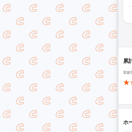
累
愛媛
ホ