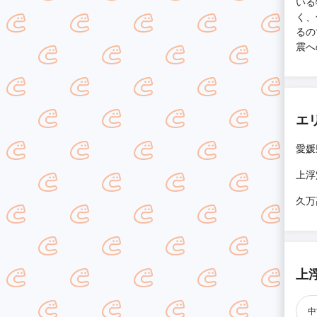
いる
く、
るの
震へ
エ
愛媛
上浮
久万
上
中