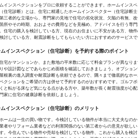
ムインスペクションをプロに依頼することができます。ホームインスペ
（住宅診断）とは、住宅に精通したホームインスペクター（住宅診断士
第三者的な立場から、専門家の見地で住宅の劣化状況、欠陥の有無、改
箇所やその時期、おおよその費用などを見極め、アドバイスを行う専門
。住宅の購入を検討している方、現在のお住まいに不安がある方、物件
検討している方、耐震診断をしてもらいたい方におすすめのサービスで
ームインスペクション（住宅診断）を予約する際のポイント
住宅かマンションか、また敷地の平米数に応じて料金プランが異なりま
りや設計図などであらかじめ面積を確認しておきましょう。オプション
屋根裏の進入調査や耐震診断も依頼できるので、隅々まで徹底的なホー
ペクションをご希望の方は併せて予約するのがおすすめです。ゴルフボ
くと転がる床など気になる点がある方や、築年数が長く耐震強度が心配
門家に住宅の健康診断を依頼しましょう。
ームインスペクション（住宅診断）のメリット
ホームは一生の買い物です。今検討している物件が本当に大丈夫なのか
業者やリフォーム業者などの利害関係のない第三者からの意見が欲しい
す。今住んでいる物件や売却を検討している物件、これから購入を検討