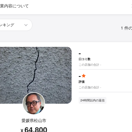
業内容について
1 件
-
口コミ数
この店舗の合計 -
-
評価
この店舗の合計 -
24時間以内の返信
愛媛県松山市
64,800
¥