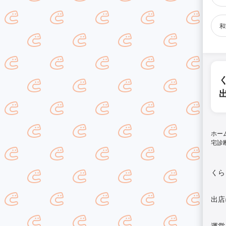
和
ホー
宅診
くら
出店
運営