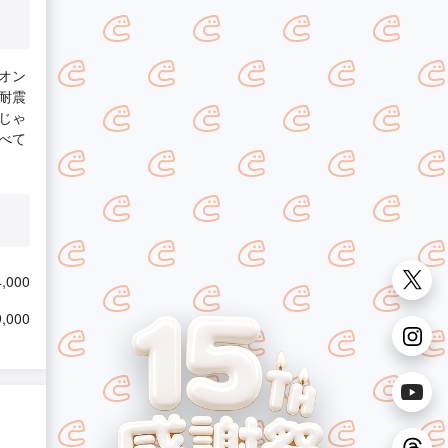
オン
耐震
じゃ
べて
,000
,000