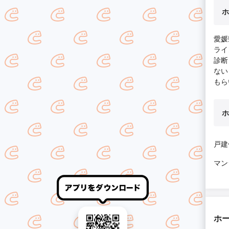
ホ
愛媛
ライ
診断
ない
もら
ホ
戸建
マン
ホ