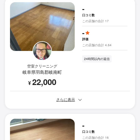
-
口コミ数
この店舗の合計 17
-
評価
この店舗の合計 4.64
24時間以内の返信
空室クリーニング
岐阜県羽島郡岐南町
22,000
¥
さらに表示
-
口コミ数
この店舗の合計 16