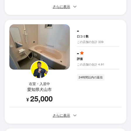
さらに表示
-
口コミ数
この店舗の合計 339
-
評価
この店舗の合計 4.91
24時間以内の返信
在室・入居中
愛知県犬山市
25,000
¥
さらに表示