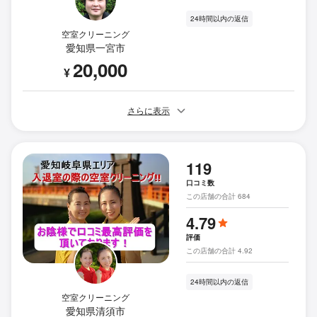
24時間以内の返信
空室クリーニング
愛知県一宮市
20,000
¥
さらに表示
119
口コミ数
この店舗の合計 684
4.79
評価
この店舗の合計 4.92
24時間以内の返信
空室クリーニング
愛知県清須市