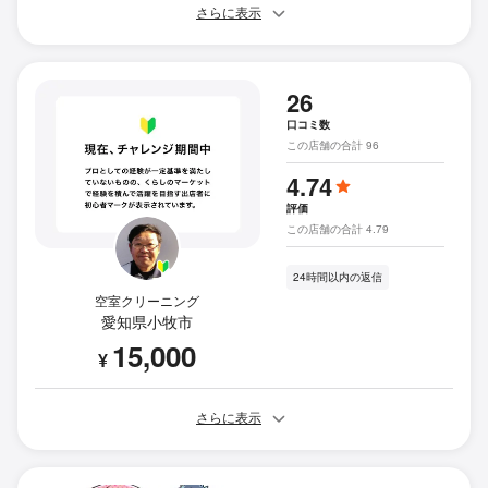
さらに表示
26
口コミ数
この店舗の合計 96
4.74
評価
この店舗の合計 4.79
24時間以内の返信
空室クリーニング
愛知県小牧市
15,000
¥
さらに表示