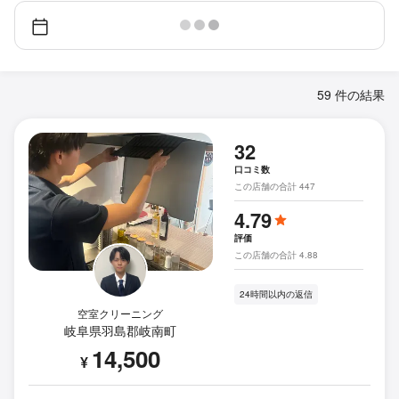
59 件の結果
32
口コミ数
この店舗の合計 447
4.79
評価
この店舗の合計 4.88
24時間以内の返信
空室クリーニング
岐阜県羽島郡岐南町
14,500
¥