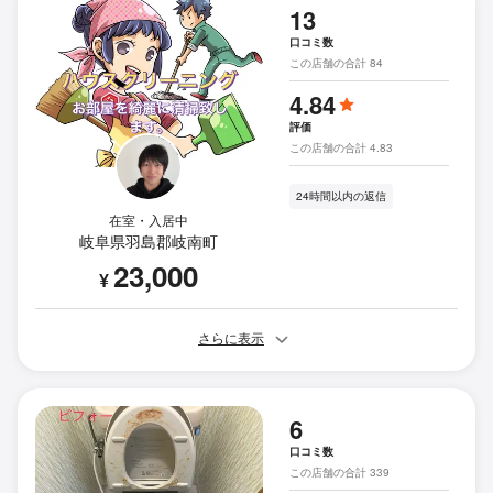
13
口コミ数
この店舗の合計 84
4.84
評価
この店舗の合計 4.83
24時間以内の返信
在室・入居中
岐阜県羽島郡岐南町
23,000
¥
さらに表示
6
口コミ数
この店舗の合計 339