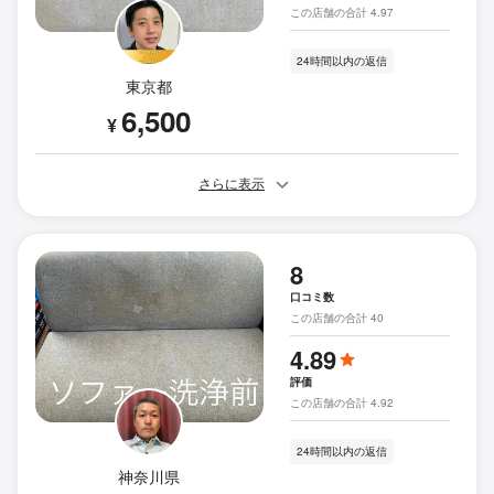
この店舗の合計 4.97
24時間以内の返信
東京都
6,500
¥
さらに表示
8
口コミ数
この店舗の合計 40
4.89
評価
この店舗の合計 4.92
24時間以内の返信
神奈川県