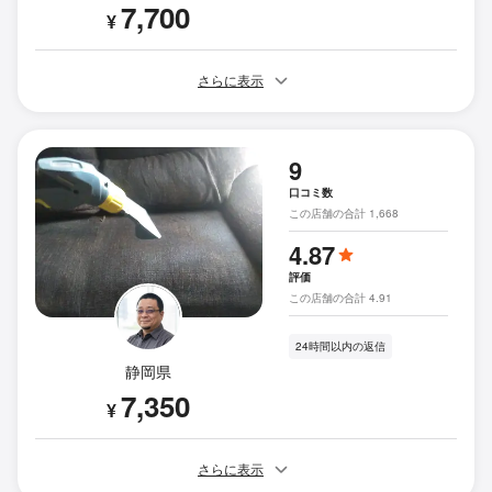
7,700
¥
さらに表示
9
口コミ数
この店舗の合計 1,668
4.87
評価
この店舗の合計 4.91
24時間以内の返信
静岡県
7,350
¥
さらに表示