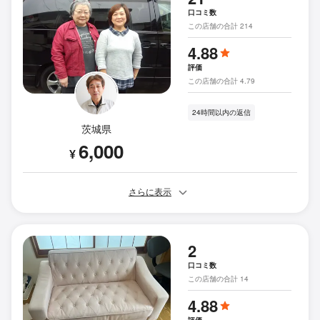
口コミ数
この店舗の合計 214
4.88
評価
この店舗の合計 4.79
24時間以内の返信
茨城県
6,000
¥
さらに表示
2
口コミ数
この店舗の合計 14
4.88
評価