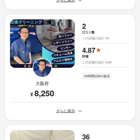
さらに表示
2
口コミ数
この店舗の合計 19
4.87
評価
この店舗の合計 4.89
24時間以内の返信
大阪府
8,250
¥
さらに表示
36