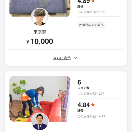
4.89
評価
この店舗の合計 4.62
24時間以内の返信
東京都
10,000
¥
さらに表示
6
口コミ数
この店舗の合計 257
4.84
評価
この店舗の合計 4.79