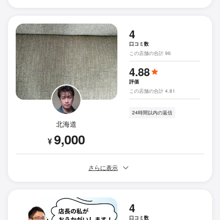
4
口コミ数
この店舗の合計 96
4.88
評価
この店舗の合計 4.81
24時間以内の返信
北海道
9,000
¥
さらに表示
4
口コミ数