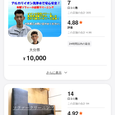
7
口コミ数
この店舗の合計 305
4.88
評価
この店舗の合計 4.96
24時間以内の返信
大分県
10,000
¥
さらに表示
14
口コミ数
この店舗の合計 94
4.92