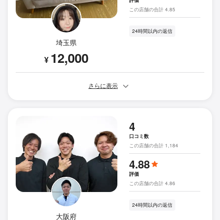
この店舗の合計 4.85
24時間以内の返信
埼玉県
12,000
¥
さらに表示
4
口コミ数
この店舗の合計 1,184
4.88
評価
この店舗の合計 4.86
24時間以内の返信
大阪府