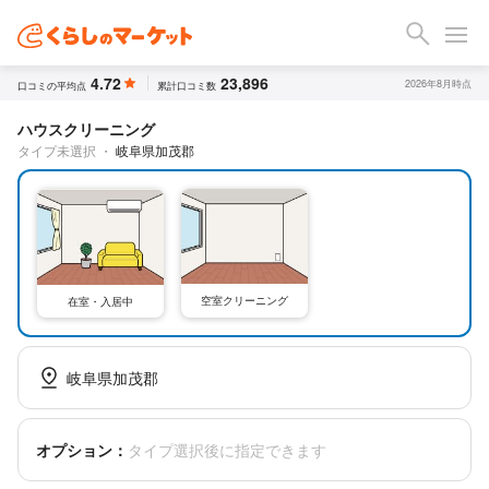
4.72
23,896
2026年8月時点
口コミの平均点
累計口コミ数
ハウスクリーニング
タイプ未選択
・
岐阜県加茂郡
空室クリーニング
在室・入居中
岐阜県加茂郡
オプション：
タイプ選択後に指定できます