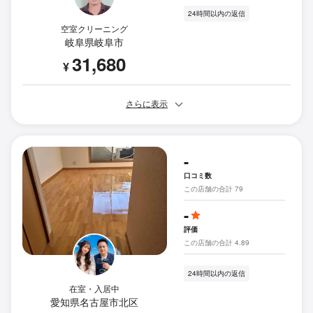
24時間以内の返信
空室クリーニング
岐阜県岐阜市
31,680
¥
さらに表示
-
口コミ数
この店舗の合計 79
-
評価
この店舗の合計 4.89
24時間以内の返信
在室・入居中
愛知県名古屋市北区