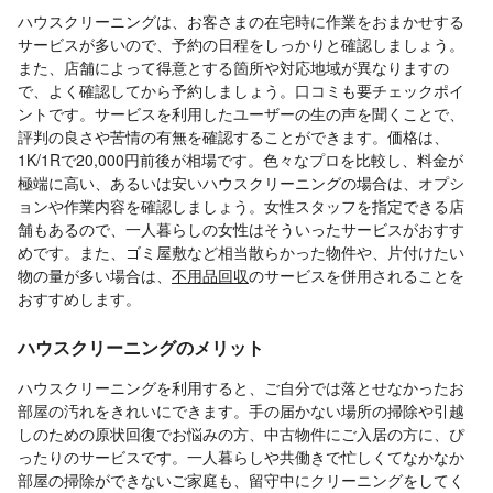
ハウスクリーニングは、お客さまの在宅時に作業をおまかせする
サービスが多いので、予約の日程をしっかりと確認しましょう。
また、店舗によって得意とする箇所や対応地域が異なりますの
で、よく確認してから予約しましょう。口コミも要チェックポイ
ントです。サービスを利用したユーザーの生の声を聞くことで、
評判の良さや苦情の有無を確認することができます。価格は、
1K/1Rで20,000円前後が相場です。色々なプロを比較し、料金が
極端に高い、あるいは安いハウスクリーニングの場合は、オプシ
ョンや作業内容を確認しましょう。女性スタッフを指定できる店
舗もあるので、一人暮らしの女性はそういったサービスがおすす
めです。また、ゴミ屋敷など相当散らかった物件や、片付けたい
物の量が多い場合は、
不用品回収
のサービスを併用されることを
おすすめします。
ハウスクリーニングのメリット
ハウスクリーニングを利用すると、ご自分では落とせなかったお
部屋の汚れをきれいにできます。手の届かない場所の掃除や引越
しのための原状回復でお悩みの方、中古物件にご入居の方に、ぴ
ったりのサービスです。一人暮らしや共働きで忙しくてなかなか
部屋の掃除ができないご家庭も、留守中にクリーニングをしてく