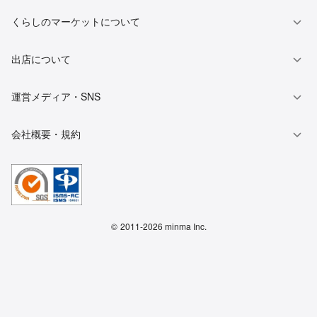
くらしのマーケットについて
出店について
運営メディア・SNS
会社概要・規約
©
2011-2026 minma Inc.