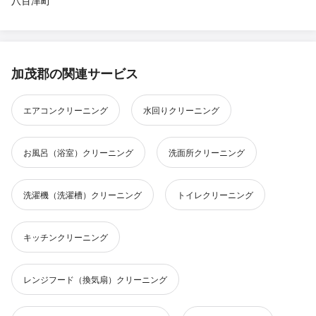
八百津町
加茂郡の関連サービス
エアコンクリーニング
水回りクリーニング
お風呂（浴室）クリーニング
洗面所クリーニング
洗濯機（洗濯槽）クリーニング
トイレクリーニング
キッチンクリーニング
レンジフード（換気扇）クリーニング