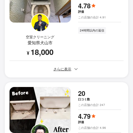
4.78
評価
この店舗の合計 4.91
24時間以内の返信
空室クリーニング
愛知県犬山市
18,000
¥
さらに表示
20
口コミ数
この店舗の合計 247
4.79
評価
この店舗の合計 4.96