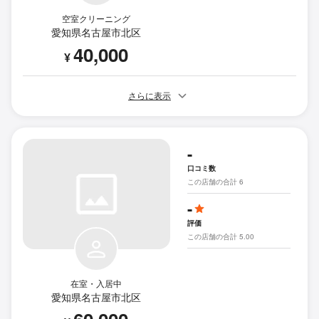
空室クリーニング
愛知県名古屋市北区
40,000
¥
さらに表示
-
口コミ数
この店舗の合計 6
-
評価
この店舗の合計 5.00
在室・入居中
愛知県名古屋市北区