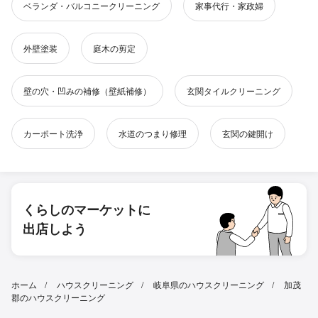
ベランダ・バルコニークリーニング
家事代行・家政婦
外壁塗装
庭木の剪定
壁の穴・凹みの補修（壁紙補修）
玄関タイルクリーニング
カーポート洗浄
水道のつまり修理
玄関の鍵開け
くらしのマーケットに
出店しよう
ホーム
ハウスクリーニング
岐阜県のハウスクリーニング
加茂
郡のハウスクリーニング