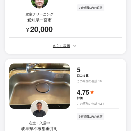
24時間以内の返信
空室クリーニング
愛知県一宮市
20,000
¥
さらに表示
5
口コミ数
この店舗の合計 16
4.75
評価
この店舗の合計 4.87
24時間以内の返信
在室・入居中
岐阜県不破郡垂井町