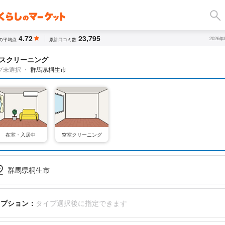
4.72
23,795
2026
の平均点
累計口コミ数
スクリーニング
プ未選択
・
群馬県桐生市
空室クリーニング
在室・入居中
群馬県桐生市
オプション：
タイプ選択後に指定できます