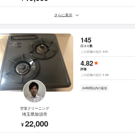
さらに表示
145
口コミ数
この店舗の合計 449
4.82
評価
この店舗の合計 4.88
24時間以内の返信
空室クリーニング
埼玉県加須市
22,000
¥