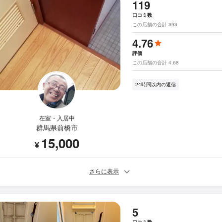
119
口コミ数
この店舗の合計 393
4.76
評価
この店舗の合計 4.68
24時間以内の返信
在室・入居中
群馬県前橋市
15,000
¥
さらに表示
5
口コミ数