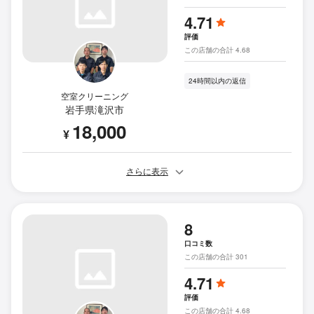
4.71
評価
この店舗の合計 4.68
24時間以内の返信
空室クリーニング
岩手県滝沢市
18,000
¥
さらに表示
8
口コミ数
この店舗の合計 301
4.71
評価
この店舗の合計 4.68