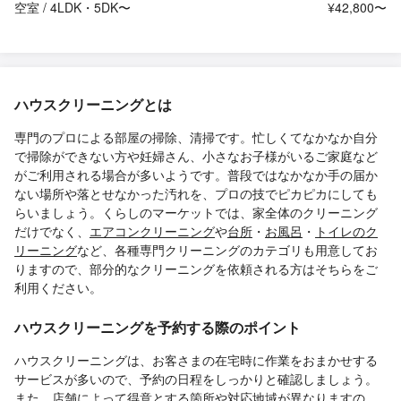
空室 / 4LDK・5DK〜
¥42,800〜
ハウスクリーニングとは
専門のプロによる部屋の掃除、清掃です。忙しくてなかなか自分
で掃除ができない方や妊婦さん、小さなお子様がいるご家庭など
がご利用される場合が多いようです。普段ではなかなか手の届か
ない場所や落とせなかった汚れを、プロの技でピカピカにしても
らいましょう。くらしのマーケットでは、家全体のクリーニング
だけでなく、
エアコンクリーニング
や
台所
・
お風呂
・
トイレのク
リーニング
など、各種専門クリーニングのカテゴリも用意してお
りますので、部分的なクリーニングを依頼される方はそちらをご
利用ください。
ハウスクリーニングを予約する際のポイント
ハウスクリーニングは、お客さまの在宅時に作業をおまかせする
サービスが多いので、予約の日程をしっかりと確認しましょう。
また、店舗によって得意とする箇所や対応地域が異なりますの