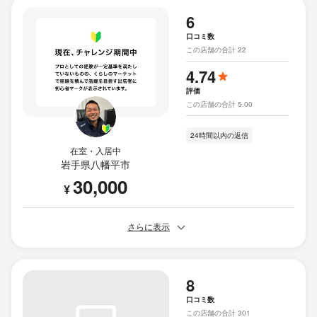
6
口コミ数
この店舗の合計 22
4.74
評価
この店舗の合計 5.00
24時間以内の返信
在室・入居中
岩手県八幡平市
30,000
¥
さらに表示
8
口コミ数
この店舗の合計 301