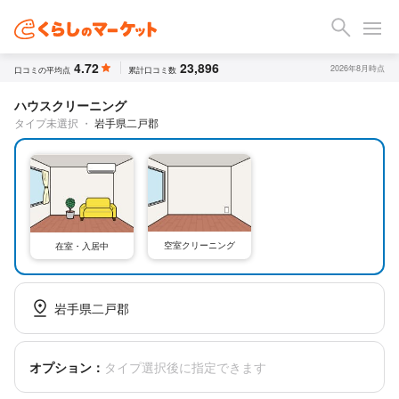
4.72
23,896
2026年8月時点
口コミの平均点
累計口コミ数
ハウスクリーニング
タイプ未選択
・
岩手県二戸郡
空室クリーニング
在室・入居中
岩手県二戸郡
オプション：
タイプ選択後に指定できます