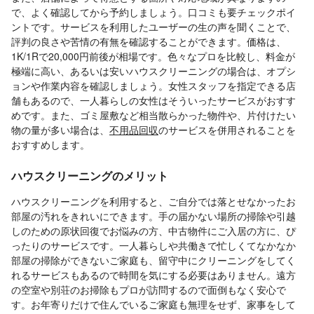
で、よく確認してから予約しましょう。口コミも要チェックポイ
ントです。サービスを利用したユーザーの生の声を聞くことで、
評判の良さや苦情の有無を確認することができます。価格は、
1K/1Rで20,000円前後が相場です。色々なプロを比較し、料金が
極端に高い、あるいは安いハウスクリーニングの場合は、オプシ
ョンや作業内容を確認しましょう。女性スタッフを指定できる店
舗もあるので、一人暮らしの女性はそういったサービスがおすす
めです。また、ゴミ屋敷など相当散らかった物件や、片付けたい
物の量が多い場合は、
不用品回収
のサービスを併用されることを
おすすめします。
ハウスクリーニングのメリット
ハウスクリーニングを利用すると、ご自分では落とせなかったお
部屋の汚れをきれいにできます。手の届かない場所の掃除や引越
しのための原状回復でお悩みの方、中古物件にご入居の方に、ぴ
ったりのサービスです。一人暮らしや共働きで忙しくてなかなか
部屋の掃除ができないご家庭も、留守中にクリーニングをしてく
れるサービスもあるので時間を気にする必要はありません。遠方
の空室や別荘のお掃除もプロが訪問するので面倒もなく安心で
す。お年寄りだけで住んでいるご家庭も無理をせず、家事をして