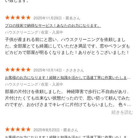
い致します。
2025年11月29日・匿名さん
プロの技術で納得なサービス！あなたのお力になります。
ハウスクリーニング / 在室・入居中
子供が産まれる前にと思い、ハウスクリーニングを依頼しまし
た。全部屋とても綺麗にしていただき満足です。窓やベランダも
ピカピカで部屋が明るくなりました！ありがとうございました！
2025年10月14日・ささきさん
お客様のお力になります！経験と知識を活かして迅速丁寧に作業いたします！
ハウスクリーニング / 在室・入居中
部屋の片付けを依頼しました。 神経障害で歩行に不自由があり、
片付けたくても出来ない状態だったので、思い切って頼んでみた
のですが、おかげさまでキレイに片付けてもらいました。 色々と
お話をしながらでも手は休むこと無く、さすがプロの仕事だなぁ
続きを読む
と感心しました。 お互いに競馬好きと判明したのも良かったかな
(笑) またお願いすることもあると思いますので、その時は宜しく
お願い致します。
2025年8月23日・匿名さん
お客様のお力になります！経験と知識を活かして迅速丁寧に作業いたします！