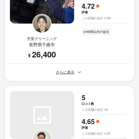
4.72
評価
この店舗の合計 4.96
24時間以内の返信
空室クリーニング
長野県千曲市
26,400
¥
さらに表示
5
口コミ数
この店舗の合計 39
4.65
評価
この店舗の合計 4.87