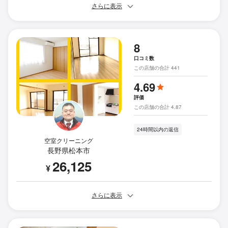
さらに表示
8
口コミ数
この店舗の合計 441
4.69
評価
この店舗の合計 4.87
24時間以内の返信
空室クリーニング
長野県松本市
26,125
¥
さらに表示