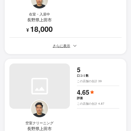
在室・入居中
長野県上田市
18,000
¥
さらに表示
5
口コミ数
この店舗の合計 39
4.65
評価
この店舗の合計 4.87
空室クリーニング
長野県上田市