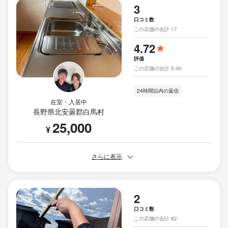
3
口コミ数
この店舗の合計 17
4.72
評価
この店舗の合計 5.00
24時間以内の返信
在室・入居中
長野県北安曇郡白馬村
25,000
¥
さらに表示
2
口コミ数
この店舗の合計 82