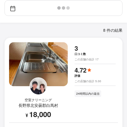
8 件の結果
3
口コミ数
この店舗の合計 17
4.72
評価
この店舗の合計 5.00
24時間以内の返信
空室クリーニング
長野県北安曇郡白馬村
18,000
¥