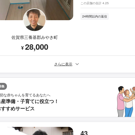
この店舗の合計 4.25
24時間以内の返信
佐賀県三養基郡みやき町
28,000
¥
さらに表示
特集
切な赤ちゃんを育てるあなたへ
出産準備・子育てに役立つ！
おすすめサービス
43