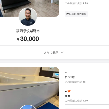
この店舗の合計 4.93
24時間以内の返信
福岡県筑紫野市
30,000
¥
さらに表示
-
口コミ数
この店舗の合計 46
-
評価
この店舗の合計 4.80