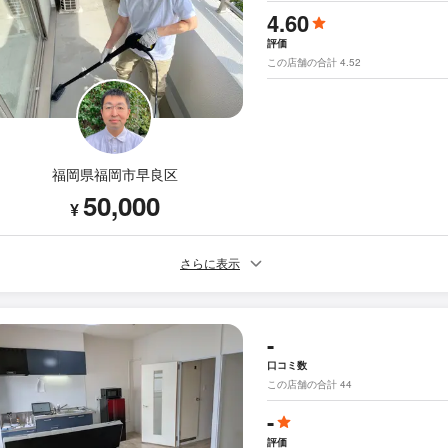
4.60
評価
この店舗の合計 4.52
福岡県福岡市早良区
50,000
¥
さらに表示
-
口コミ数
この店舗の合計 44
-
評価