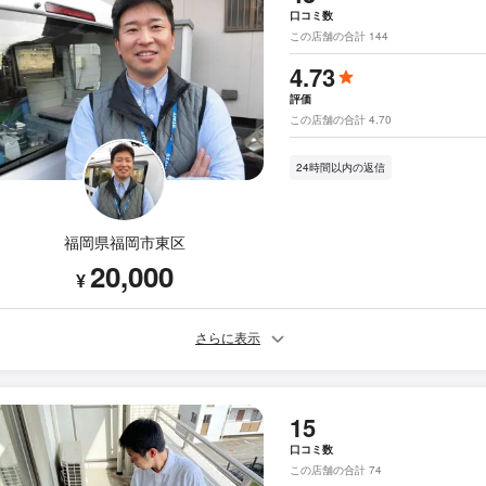
口コミ数
この店舗の合計 144
4.73
評価
この店舗の合計 4.70
24時間以内の返信
福岡県福岡市東区
20,000
¥
さらに表示
15
口コミ数
この店舗の合計 74