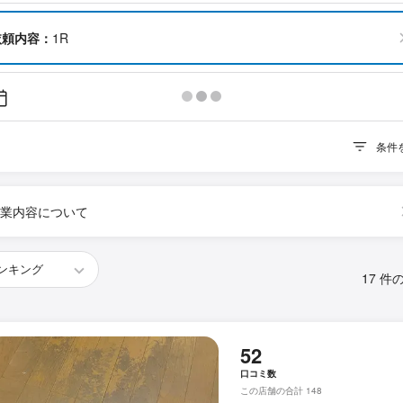
依頼内容：
1R
条件
業内容について
17 件
52
口コミ数
この店舗の合計 148