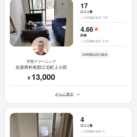
17
口コミ数
この店舗の合計 167
4.66
評価
この店舗の合計 4.41
24時間以内の返信
空室クリーニング
佐賀県杵島郡江北町上小田
13,000
¥
さらに表示
4
口コミ数
この店舗の合計 4