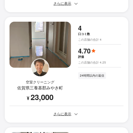
さらに表示
4
口コミ数
この店舗の合計 4
4.70
評価
この店舗の合計 4.25
24時間以内の返信
空室クリーニング
佐賀県三養基郡みやき町
23,000
¥
さらに表示