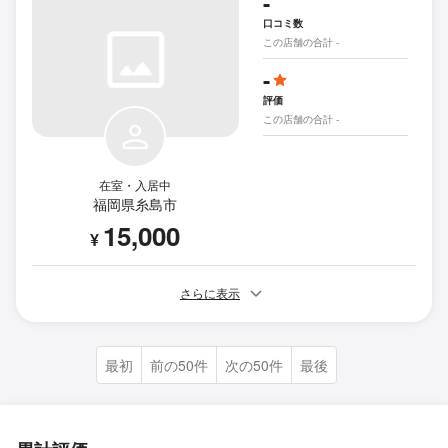
-
口コミ数
この店舗の合計 -
-
評価
この店舗の合計 -
在室・入居中
福岡県糸島市
15,000
¥
さらに表示
最初
前の50件
次の50件
最後