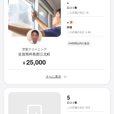
-
口コミ数
この店舗の合計 18
-
評価
この店舗の合計 4.88
24時間以内の返信
空室クリーニング
佐賀県杵島郡江北町
25,000
¥
さらに表示
5
口コミ数
この店舗の合計 223