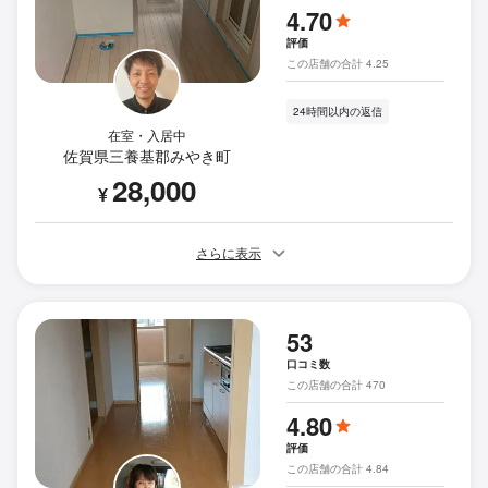
4.70
評価
この店舗の合計 4.25
24時間以内の返信
在室・入居中
佐賀県三養基郡みやき町
28,000
¥
さらに表示
53
口コミ数
この店舗の合計 470
4.80
評価
この店舗の合計 4.84