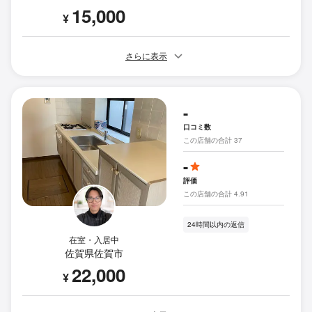
15,000
¥
さらに表示
-
口コミ数
この店舗の合計 37
-
評価
この店舗の合計 4.91
24時間以内の返信
在室・入居中
佐賀県佐賀市
22,000
¥