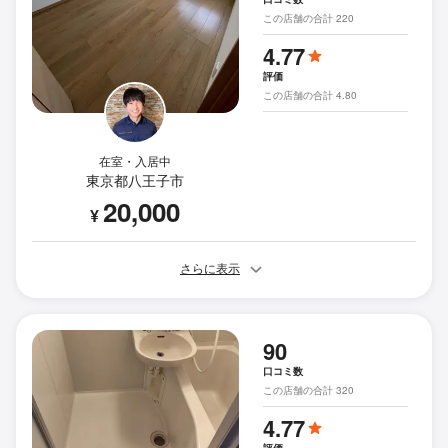
この店舗の合計 220
4.77
評価
この店舗の合計 4.80
在室・入居中
東京都八王子市
20,000
¥
さらに表示
90
口コミ数
この店舗の合計 320
4.77
評価