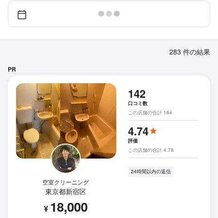
283 件の結果
PR
142
口コミ数
この店舗の合計 164
4.74
評価
この店舗の合計 4.78
24時間以内の返信
空室クリーニング
東京都新宿区
18,000
¥