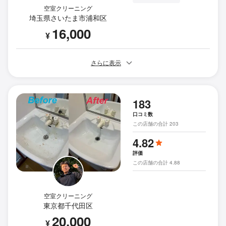
空室クリーニング
埼玉県さいたま市浦和区
16,000
¥
さらに表示
183
口コミ数
この店舗の合計 203
4.82
評価
この店舗の合計 4.88
空室クリーニング
東京都千代田区
20,000
¥