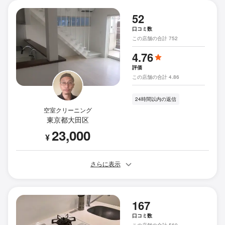
52
口コミ数
この店舗の合計 752
4.76
評価
この店舗の合計 4.86
24時間以内の返信
空室クリーニング
東京都大田区
23,000
¥
さらに表示
167
口コミ数
この店舗の合計 560