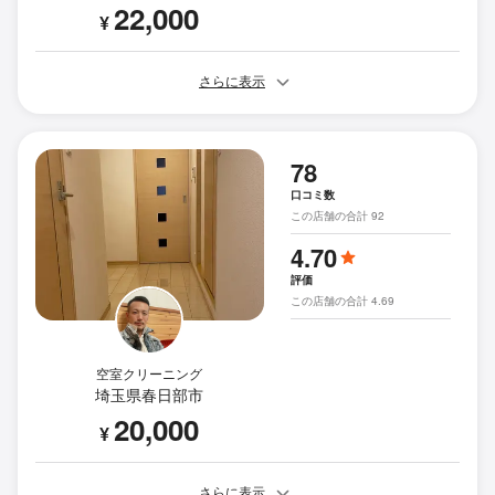
22,000
¥
さらに表示
78
口コミ数
この店舗の合計 92
4.70
評価
この店舗の合計 4.69
空室クリーニング
埼玉県春日部市
20,000
¥
さらに表示