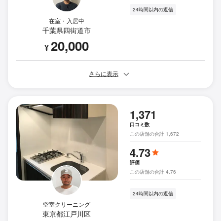
24時間以内の返信
在室・入居中
千葉県四街道市
20,000
¥
さらに表示
1,371
口コミ数
この店舗の合計 1,672
4.73
評価
この店舗の合計 4.76
24時間以内の返信
空室クリーニング
東京都江戸川区