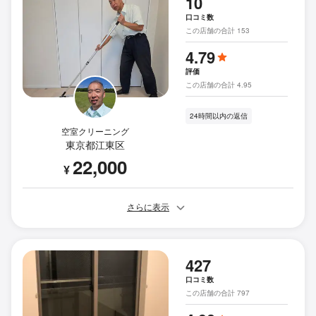
10
口コミ数
この店舗の合計 153
4.79
評価
この店舗の合計 4.95
24時間以内の返信
空室クリーニング
東京都江東区
22,000
¥
さらに表示
427
口コミ数
この店舗の合計 797