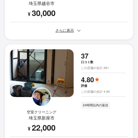
埼玉県越谷市
30,000
¥
さらに表示
37
口コミ数
この店舗の合計 261
4.80
評価
この店舗の合計 4.90
24時間以内の返信
空室クリーニング
埼玉県新座市
22,000
¥