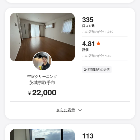
335
口コミ数
この店舗の合計 1,050
4.81
評価
この店舗の合計 4.82
24時間以内の返信
空室クリーニング
茨城県取手市
22,000
¥
さらに表示
113