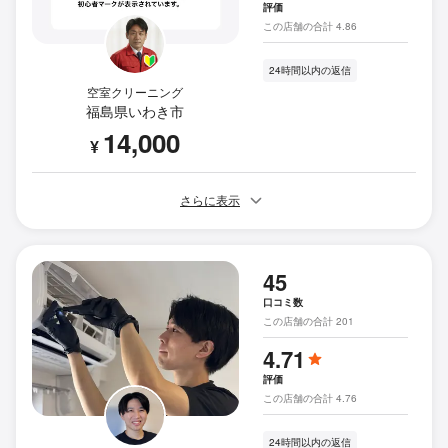
評価
この店舗の合計 4.86
24時間以内の返信
空室クリーニング
福島県いわき市
14,000
¥
さらに表示
45
口コミ数
この店舗の合計 201
4.71
評価
この店舗の合計 4.76
24時間以内の返信