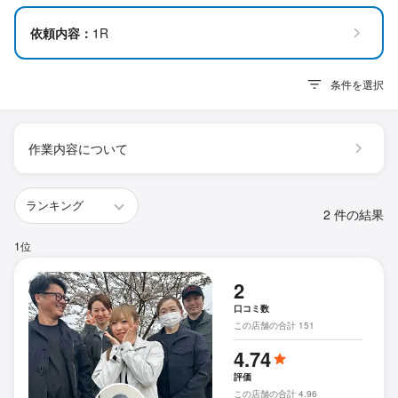
依頼内容：
1R
条件を選択
作業内容について
2 件の結果
1位
2
口コミ数
この店舗の合計 151
4.74
評価
この店舗の合計 4.96