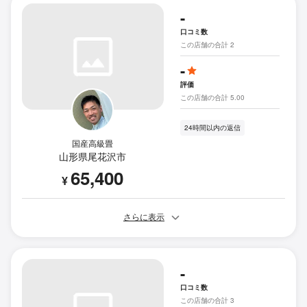
-
口コミ数
この店舗の合計 2
-
評価
この店舗の合計 5.00
24時間以内の返信
国産高級畳
山形県尾花沢市
65,400
¥
さらに表示
-
口コミ数
この店舗の合計 3