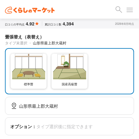
4.92
4,394
2026年8月時点
口コミの平均点
累計口コミ数
畳張替え（表替え）
タイプ未選択
・
山形県最上郡大蔵村
標準畳
国産高級畳
山形県最上郡大蔵村
オプション：
タイプ選択後に指定できます