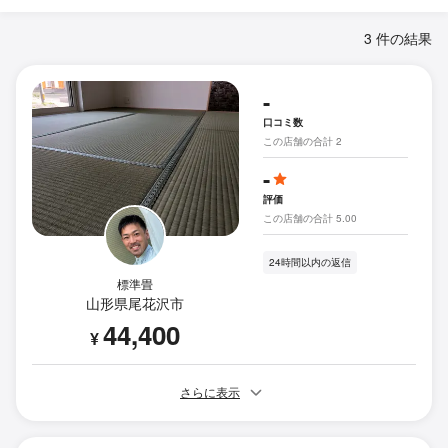
3 件の結果
-
口コミ数
この店舗の合計 2
-
評価
この店舗の合計 5.00
24時間以内の返信
標準畳
山形県尾花沢市
44,400
¥
さらに表示