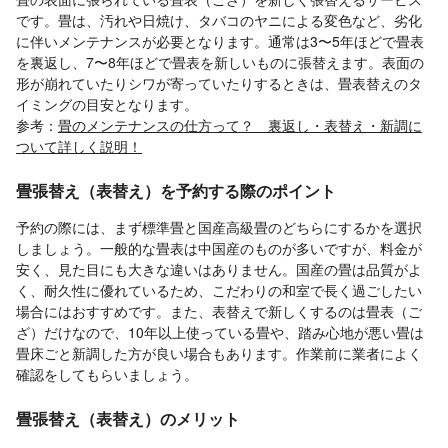
です。畳は、汚れや日焼け、タバコのヤニによる変色など、劣化
に伴いメンテナンスが必要となります。通常は3〜5年ほどで畳表
を裏返し、7〜8年ほどで畳表を新しいものに張替えます。表面の
形が崩れていたりシワが寄っていたりするときは、畳表替えのタ
イミングの目安となります。
参考：
畳のメンテナンスの仕方って？ 裏返し・表替え・新調に
ついて詳しく説明！
畳張替え（表替え）を予約する際のポイント
予約の際には、まず標準畳と国産高級畳のどちらにするかを選択
しましょう。一般的な畳表は中国産のものが多いですが、料金が
安く、見た目にも大きな違いはありません。国産の畳は品質がよ
く、耐久性に優れているため、こだわりの和室で長く過ごしたい
場合にはおすすめです。また、表替えで新しくするのは畳表（ご
ざ）だけなので、10年以上使っている畳や、踏み心地が悪い畳は
畳床ごと新調した方が良い場合もあります。作業前に業者によく
確認をしてもらいましょう。
畳張替え（表替え）のメリット