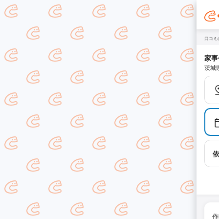
口コミ
家事
茨城
作