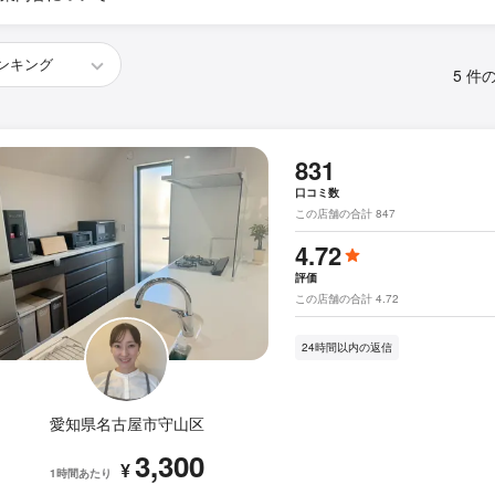
5 件
831
口コミ数
この店舗の合計 847
4.72
評価
この店舗の合計 4.72
24時間以内の返信
愛知県名古屋市守山区
3,300
¥
1時間あたり