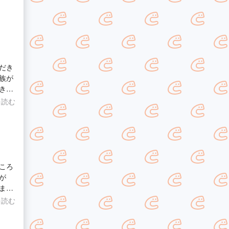
だき
族が
きま
だっ
を読む
ろし
ころ
が
ま
を読む