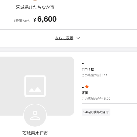
茨城県ひたちなか市
6,600
¥
1時間あたり
さらに表示
-
口コミ数
この店舗の合計 11
-
評価
この店舗の合計 5.00
24時間以内の返信
茨城県水戸市