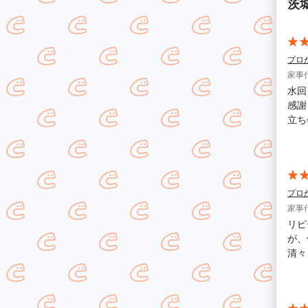
茨
プロ
家事
水回
感謝
立ち
す。
たと
くお
プロ
家事
リピ
が、
清々
す。