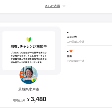
さらに表示
-
口コミ数
この店舗の合計 -
-
評価
この店舗の合計 -
茨城県水戸市
3,480
¥
1時間あたり