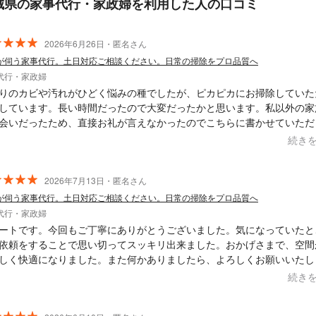
城県の家事代行・家政婦を利用した人の口コミ
2026年6月26日・匿名さん
が伺う家事代行。土日対応ご相談ください。日常の掃除をプロ品質へ
代行・家政婦
りのカビや汚れがひどく悩みの種でしたが、ピカピカにお掃除していた
しています。長い時間だったので大変だったかと思います。私以外の家
会いだったため、直接お礼が言えなかったのでこちらに書かせていただ
本当にありがとうございました！！家族がお人柄がとてもよく素敵な方
続き
話していました。またぜひお願いしたいと思っていますので、どうぞよ
願いします。
2026年7月13日・匿名さん
が伺う家事代行。土日対応ご相談ください。日常の掃除をプロ品質へ
代行・家政婦
ートです。今回もご丁寧にありがとうございました。気になっていたと
依頼をすることで思い切ってスッキリ出来ました。おかげさまで、空間
しく快適になりました。また何かありましたら、よろしくお願いいたし
続き