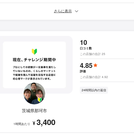
さらに表示
10
口コミ数
この店舗の合計 25
4.85
評価
この店舗の合計 4.92
24時間以内の返信
茨城県那珂市
3,400
¥
1時間あたり