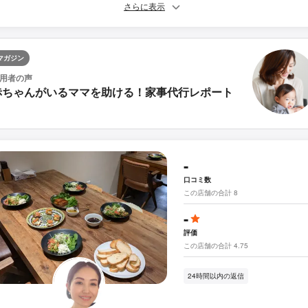
さらに表示
マガジン
用者の声
赤ちゃんがいるママを助ける！家事代行レポート
-
口コミ数
この店舗の合計 8
-
評価
この店舗の合計 4.75
24時間以内の返信