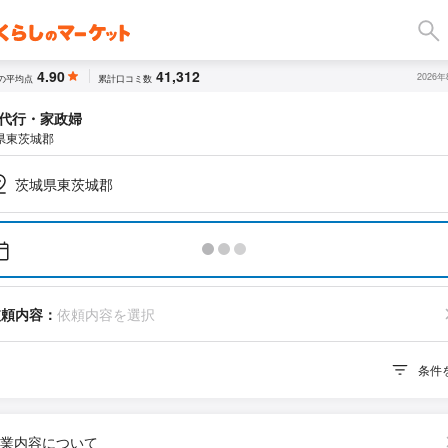
4.90
41,312
2026
の平均点
累計口コミ数
代行・家政婦
県東茨城郡
茨城県東茨城郡
依頼内容：
依頼内容を選択
条件
業内容について