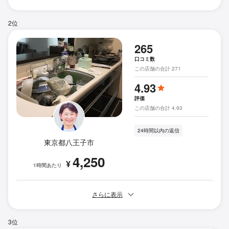
2位
265
口コミ数
この店舗の合計 271
4.93
評価
この店舗の合計 4.93
24時間以内の返信
東京都八王子市
4,250
¥
1時間あたり
さらに表示
3位