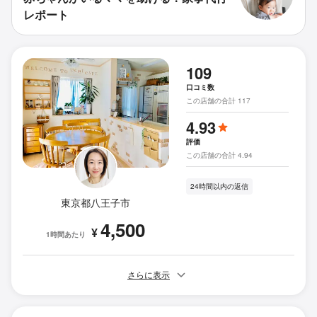
レポート
109
口コミ数
この店舗の合計 117
4.93
評価
この店舗の合計 4.94
24時間以内の返信
東京都八王子市
4,500
¥
1時間あたり
さらに表示