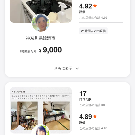
4.92
評価
この店舗の合計 4.95
24時間以内の返信
神奈川県綾瀬市
9,000
¥
1時間あたり
さらに表示
17
口コミ数
この店舗の合計 30
4.89
評価
この店舗の合計 4.93