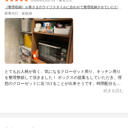
す…！！ 次はキッチン収納で迷子になったら依頼させてくださ
い！ ありがとうございました！！
《整理収納》お客さまのライフスタイルに合わせて整理収納させていただきます！
家事代行・家政婦
とてもお人柄が良く、気になるクローゼット周り、キッチン周り
を整理整頓して頂きました！ ボックスの提案もしていただき、理
想のクローゼットに近づけることが出来そうです。時間配分もキ
ッチリされており、3時間で気になるところを全て終わらせること
続きを読む
が出来、本当に依頼して良かったです。またよろしくお願いしま
す☺︎