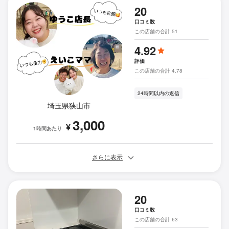
20
口コミ数
この店舗の合計 51
4.92
評価
この店舗の合計 4.78
24時間以内の返信
埼玉県狭山市
3,000
¥
1時間あたり
さらに表示
20
口コミ数
この店舗の合計 63