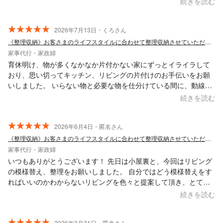
続きを読む
ものの油はねの汚れなど一生懸命磨き落としてくれてホントに嬉
しかったです。1時間ちょっとでここまでやって貰えるなんて、も
っと早く相談すれば良かったなと思いました。ありがとうござい
2026年7月13日・くろさん
ました！
《整理収納》お客さまのライフスタイルに合わせて整理収納させていただきます！
家事代行・家政婦
育休明け、物が多くなかなか片付かない家にずっとイライラして
おり、思い切ってキッチン、リビングの片付けのお手伝いをお願
いしました。 いらない物と必要な物を仕分けている間に、動線を
考えながら掃除、整理をして頂き、見違えるようにスッキリしま
続きを読む
した。 お話も楽しく、仕事もテキパキして素敵な方です。 まだま
だ気になる場所があるので、またお願いしたいです！ 本日はあり
がとうございました！
2026年6月4日・匿名さん
《整理収納》お客さまのライフスタイルに合わせて整理収納させていただきます！
家事代行・家政婦
いつもありがとうございます！ 先日は小屋裏と、今回はリビング
の模様替え、整理をお願いしました。 自分ではどう模様替えをす
ればいいのかわからないリビングを色々と提案して頂き、とても
家がスッキリしました。案をいくつか出してくださりこちらも選
続きを読む
択肢があるのがいつも助かります。 収納道具も沢山持ってきてく
ださるので、ぴったり合うのをすぐ設置できるのがありがたいで
2026年2月21日・匿名さん