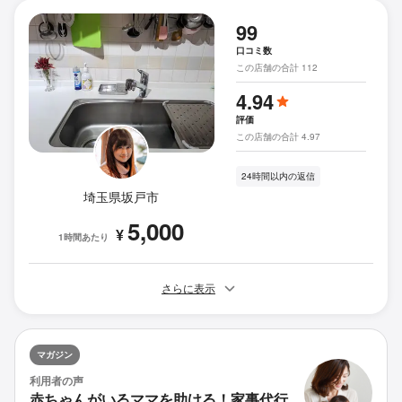
99
口コミ数
この店舗の合計 112
4.94
評価
この店舗の合計 4.97
24時間以内の返信
埼玉県坂戸市
5,000
¥
1時間あたり
さらに表示
マガジン
利用者の声
赤ちゃんがいるママを助ける！家事代行