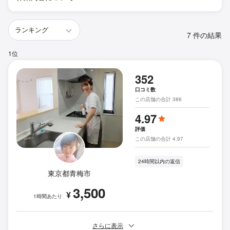
7 件の結果
1位
352
口コミ数
この店舗の合計 386
4.97
評価
この店舗の合計 4.97
24時間以内の返信
東京都青梅市
3,500
¥
1時間あたり
さらに表示