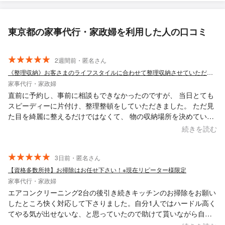
東京都の家事代行・家政婦を利用した人の口コミ
2週間前・匿名さん
《整理収納》お客さまのライフスタイルに合わせて整理収納させていただきます！
家事代行・家政婦
直前に予約し、事前に相談もできなかったのですが、 当日とても
スピーディーに片付け、整理整頓をしていただきました。 ただ見
た目を綺麗に整えるだけではなくて、 物の収納場所を決めていた
だき、片付けの再現性のあるお部屋づくりをしていただきまし
続きを読む
た。 これまで何回か同様の家事代行サービスを利用しており、こ
れまで依頼した方々も大変丁寧に仕事をしていただきましたが、
その中でもダントツで作業が早く丁寧でした。 また依頼させてい
3日前・匿名さん
ただきたいです。ありがとうございました。
【資格多数所持】お掃除はお任せ下さい！※現在リピーター様限定
家事代行・家政婦
エアコンクリーニング2台の後引き続きキッチンのお掃除をお願い
したところ快く対応して下さりました。自分1人ではハードル高く
てやる気が出せないな、と思っていたので助けて貰いながら自分
でできるところはやって、手が届きにくい高い箇所や頑固な数年