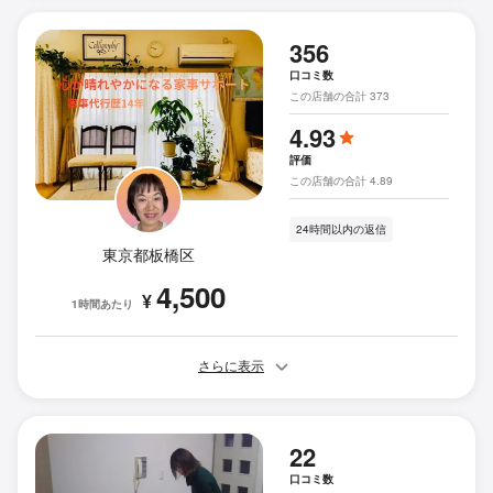
356
口コミ数
この店舗の合計 373
4.93
評価
この店舗の合計 4.89
24時間以内の返信
東京都板橋区
4,500
¥
1時間あたり
さらに表示
22
口コミ数