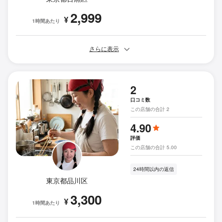
2,999
¥
1時間あたり
さらに表示
2
口コミ数
この店舗の合計 2
4.90
評価
この店舗の合計 5.00
24時間以内の返信
東京都品川区
3,300
¥
1時間あたり