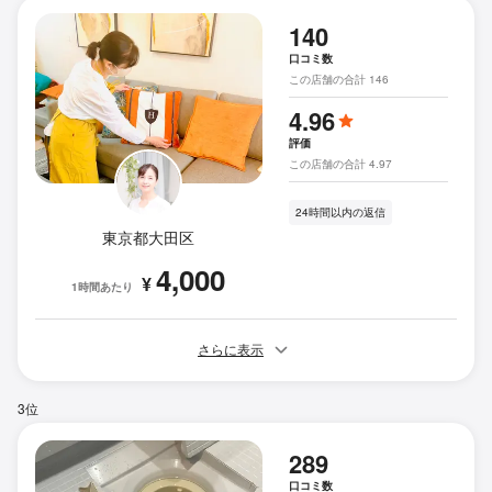
140
口コミ数
この店舗の合計 146
4.96
評価
この店舗の合計 4.97
24時間以内の返信
東京都大田区
4,000
¥
1時間あたり
さらに表示
3位
289
口コミ数