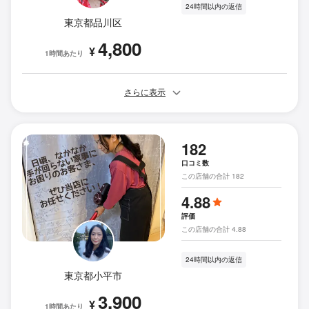
24時間以内の返信
東京都品川区
4,800
¥
1時間あたり
さらに表示
182
口コミ数
この店舗の合計 182
4.88
評価
この店舗の合計 4.88
24時間以内の返信
東京都小平市
3,900
¥
1時間あたり