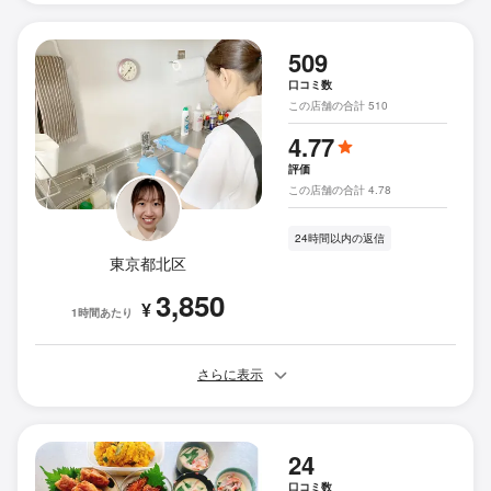
509
口コミ数
この店舗の合計 510
4.77
評価
この店舗の合計 4.78
24時間以内の返信
東京都北区
3,850
¥
1時間あたり
さらに表示
24
口コミ数