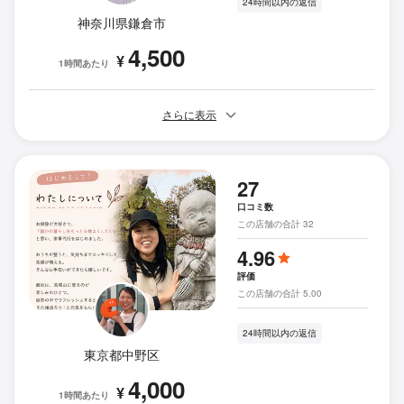
24時間以内の返信
神奈川県鎌倉市
4,500
¥
1時間あたり
さらに表示
27
口コミ数
この店舗の合計 32
4.96
評価
この店舗の合計 5.00
24時間以内の返信
東京都中野区
4,000
¥
1時間あたり