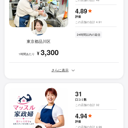
4.89
評価
この店舗の合計 4.91
24時間以内の返信
東京都品川区
3,300
¥
1時間あたり
さらに表示
31
口コミ数
この店舗の合計 32
4.94
評価
この店舗の合計 4.96