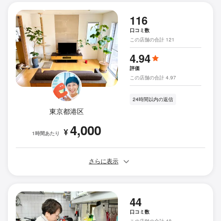
116
口コミ数
この店舗の合計 121
4.94
評価
この店舗の合計 4.97
24時間以内の返信
東京都港区
4,000
¥
1時間あたり
さらに表示
44
口コミ数
この店舗の合計 48