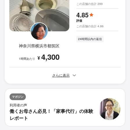
この店舗の合計 299
4.85
評価
この店舗の合計 4.86
24時間以内の返信
神奈川県横浜市都筑区
4,300
¥
1時間あたり
さらに表示
マガジン
利用者の声
働くお母さん必見！「家事代行」の体験
レポート