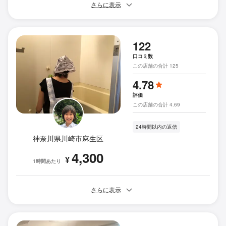
さらに表示
122
口コミ数
この店舗の合計 125
4.78
評価
この店舗の合計 4.69
24時間以内の返信
神奈川県川崎市麻生区
4,300
¥
1時間あたり
さらに表示