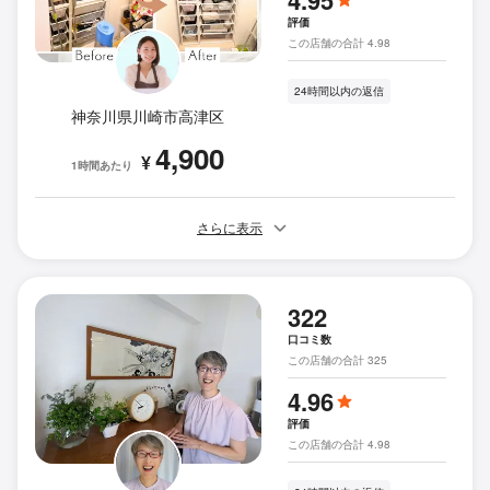
4.95
評価
この店舗の合計 4.98
24時間以内の返信
神奈川県川崎市高津区
4,900
¥
1時間あたり
さらに表示
322
口コミ数
この店舗の合計 325
4.96
評価
この店舗の合計 4.98