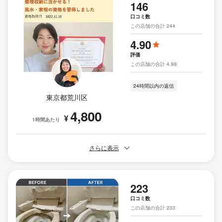
146
口コミ数
この店舗の合計 244
4.90
評価
この店舗の合計 4.88
24時間以内の返信
東京都荒川区
4,800
¥
1時間あたり
さらに表示
223
口コミ数
この店舗の合計 233