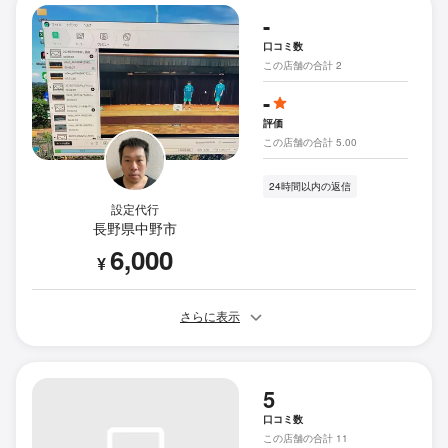
-
口コミ数
この店舗の合計 2
-
評価
この店舗の合計 5.00
24時間以内の返信
設定代行
長野県中野市
6,000
¥
さらに表示
5
口コミ数
この店舗の合計 11