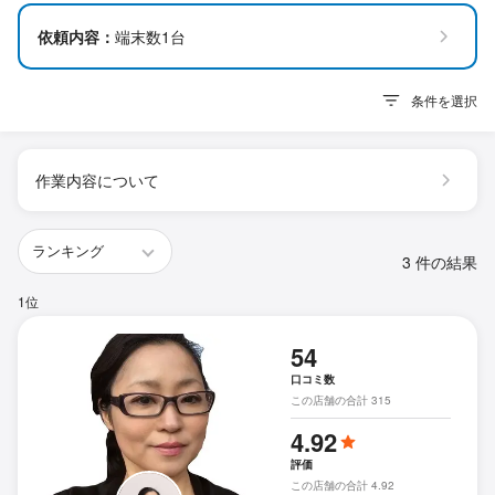
依頼内容：
端末数1台
条件を選択
作業内容について
3 件の結果
1位
54
口コミ数
この店舗の合計 315
4.92
評価
この店舗の合計 4.92