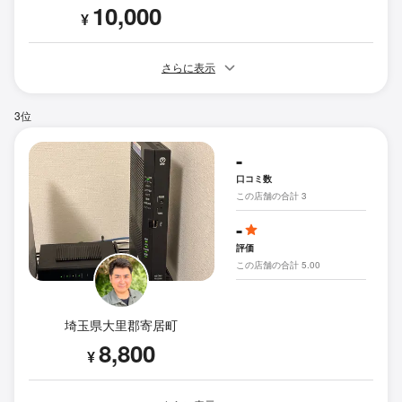
10,000
¥
さらに表示
3位
-
口コミ数
この店舗の合計 3
-
評価
この店舗の合計 5.00
埼玉県大里郡寄居町
8,800
¥