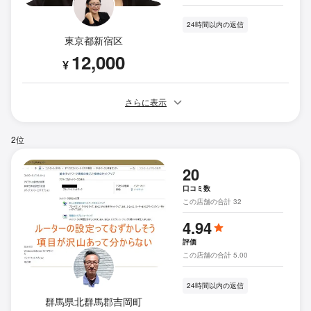
24時間以内の返信
東京都新宿区
12,000
¥
さらに表示
2位
20
口コミ数
この店舗の合計 32
4.94
評価
この店舗の合計 5.00
24時間以内の返信
群馬県北群馬郡吉岡町