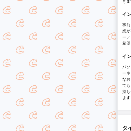
きま
イン
事前
業が
ー／
希望
イン
パソ
ーネ
なお
ても
持ち
ます
タ