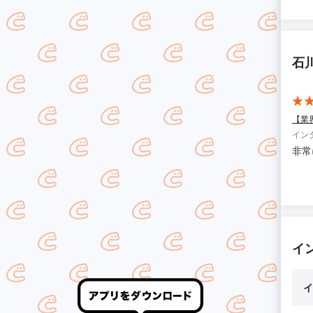
石
【業
イン
非常
イ
イ