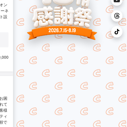
オン
ターネ
ト設
,000
お困
れて
客様
ティ
頼で