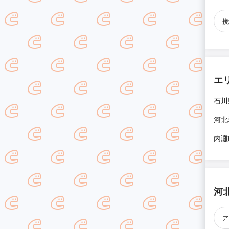
接
エ
石川
河北
内灘
河
ア