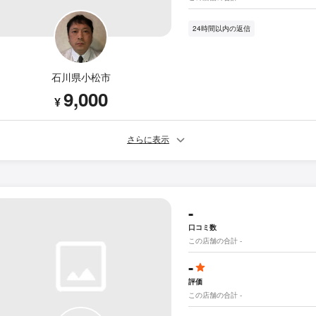
24時間以内の返信
石川県小松市
9,000
¥
さらに表示
-
口コミ数
この店舗の合計 -
-
評価
この店舗の合計 -