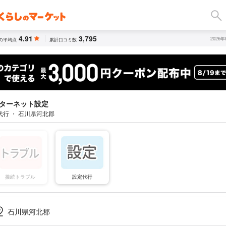
4.91
3,795
2026
の平均点
累計口コミ数
ターネット設定
代行 ・ 石川県河北郡
接続トラブル
設定代行
石川県河北郡