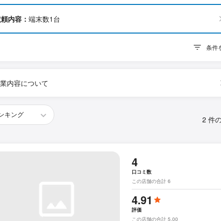
依頼内容：
端末数1台
条件
業内容について
2 件
4
口コミ数
この店舗の合計 6
4.91
評価
この店舗の合計 5.00