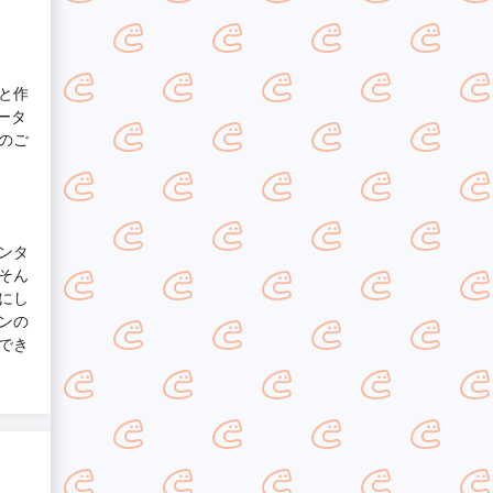
と作
ータ
のご
ンタ
そん
にし
ンの
でき