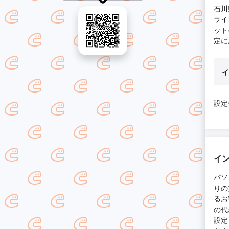
石川
ライ
ット
定に
イ
設定
イン
パソ
りの
るお
の代
設定