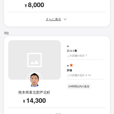
8,000
¥
さらに表示
3位
-
口コミ数
この店舗の合計 7
-
評価
この店舗の合計 4.14
24時間以内の返信
熊本県葦北郡芦北町
14,300
¥