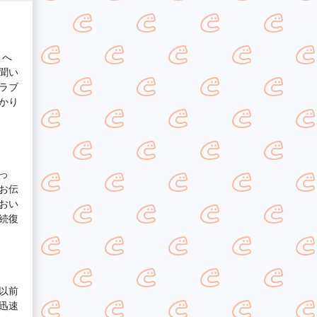
トへ
聞い
ラブ
かり
っ
お伝
おい
続復
以前
迅速