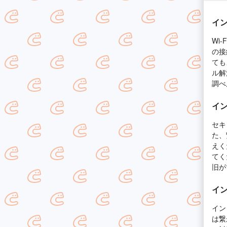
イン
Wi
の接
ても
ル解
調べ
イン
セキ
た、
えく
てく
旧が
イン
イン
は繋