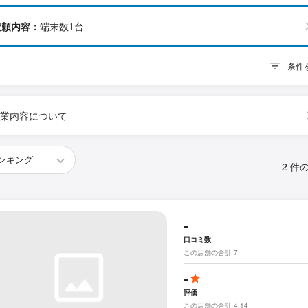
依頼内容：
端末数1台
条件
業内容について
2 件
-
口コミ数
この店舗の合計 7
-
評価
この店舗の合計 4.14