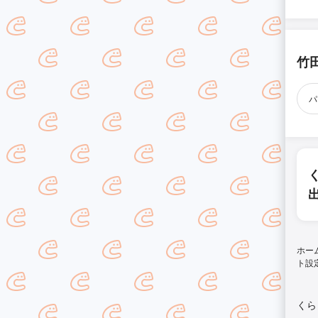
竹
パ
ホー
ト設
くら