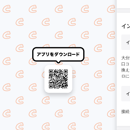
イ
イ
大分
口コ
換え
ロに
イ
接続