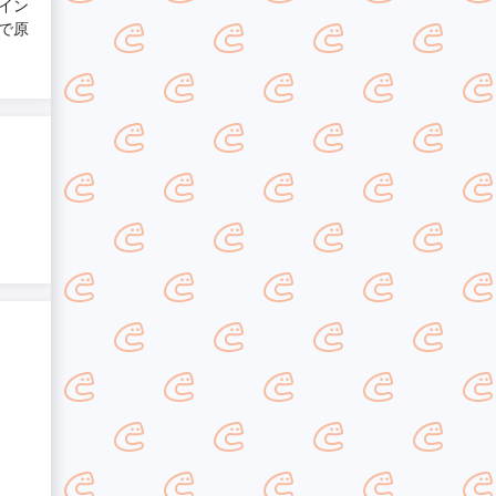
イン
で原