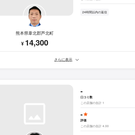
24時間以内の返信
熊本県葦北郡芦北町
14,300
¥
さらに表示
-
口コミ数
この店舗の合計 1
-
評価
この店舗の合計 4.00