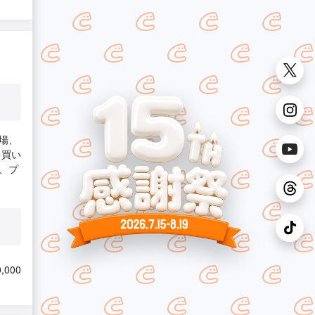
場、
を買い
、プ
,000