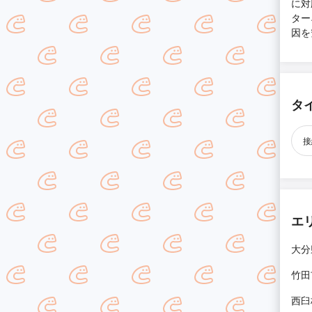
に対
ター
因を
タ
接
エ
大分
竹田
西臼