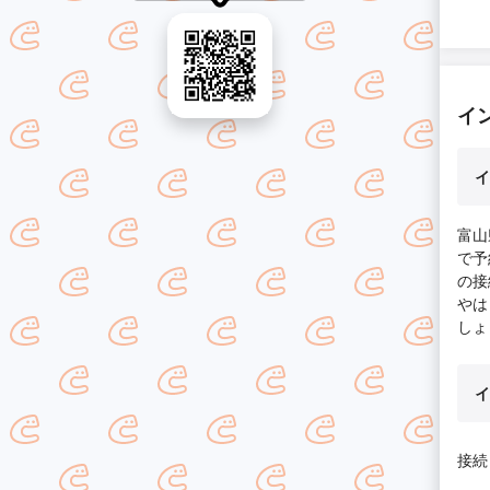
イ
イ
富山
で予
の接
やは
しょ
イ
接続