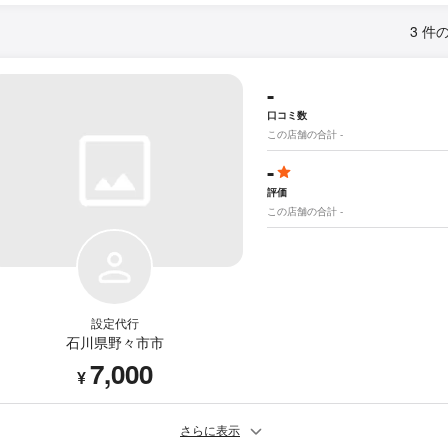
3 件
-
口コミ数
この店舗の合計 -
-
評価
この店舗の合計 -
設定代行
石川県野々市市
7,000
¥
さらに表示