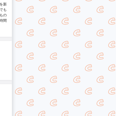
を新
でも
もの
時間