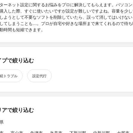
ターネット設定に関するお悩みをプロに解決してもらえます。パソコン
購入した際、すぐに使いたいですが設定が難しいですよね。容量を少し
しようとして不要なソフトを削除していたら、誤って消してはいけない
してしまうことも…。プロが自宅や好きな場所まで来てくれるので待ち
動時間も短縮できます。
イプで絞り込む
続トラブル
設定代行
リアで絞り込む
県
市
富山市
魚津市
氷見市
下新川郡
中新川郡
七尾市