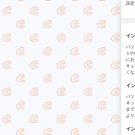
設定
イ
パソ
トの
にお
キュ
くな
イ
パソ
ネッ
まで
より
イ