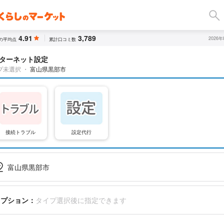
4.91
3,789
2026
の平均点
累計口コミ数
ターネット設定
プ未選択
・
富山県黒部市
接続トラブル
設定代行
富山県黒部市
オプション：
タイプ選択後に指定できます