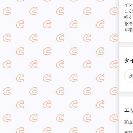
イン
しく
軽く
を消
や移
タ
接
エ
富山
黒部