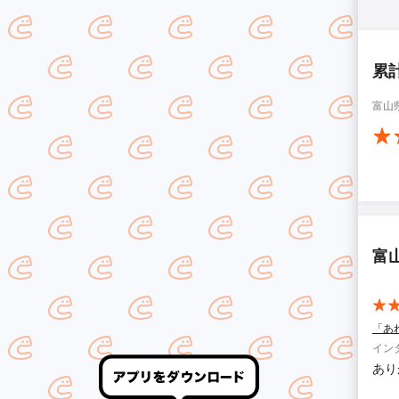
累
富山
富
「あ
イン
あり