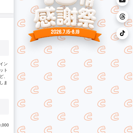
イン
ット
ど、
しま
,000