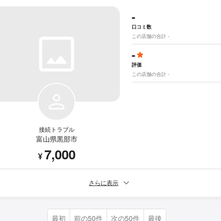
-
口コミ数
この店舗の合計 -
-
評価
この店舗の合計 -
接続トラブル
富山県黒部市
7,000
¥
さらに表示
最初
前の50件
次の50件
最後