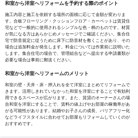
和室から洋室へリフォームを予約する際のポイント
施工内容と施工を依頼する場所の面積に応じて金額が変わりま
す。合板フローリング・クッションフロア・カーペットは賃貸住
宅などで一般的に使用されるシンプルな色・柄のものです。材質
が気になる方はあらかじめメッセージでご確認ください。集合住
宅で防音規定に従うために床下に防音材を敷くことがあり、その
場合は追加料金が発生します。料金については作業前に説明いた
します。集合住宅の場合で、管理組合などへ提出する申請書類が
必要な場合は事前に郵送ください。
和室から洋室へリフォームのメリット
和室の壁・天井・床・押入れを全て洋室にまとめてリフォームで
きます。活用しきれていなかった和室を洋室にすることで有効利
用できるスペースが広がります。また、賃貸のオーナーさんの場
合和室を洋室にすることで、賃料の値上げやお部屋の稼働率があ
がる可能性があります。結婚やお子さんの成長、バリアフリー化
などライフスタイルに合わせてお部屋もリフォームしていくのが
おすすめです。