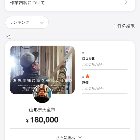
作業内容について
1 件の結果
1位
-
口コミ数
この店舗の合計 -
-
評価
この店舗の合計 -
山形県天童市
180,000
¥
さらに表示