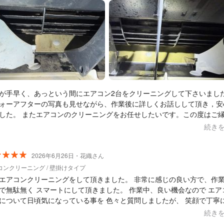
が手早く、あっという間にエアコン2台をクリーニングして下さいまし
ォーアフターの写真も見せながら、作業後に詳しくお話しして頂き，安
した。 またエアコンのクリーニングをお任せしたいです。この度はご
りがとうございました！
続き
2026年6月26日・花織さん
コンクリーニング / 壁掛けタイプ
エアコンクリーニングをして頂きました。 非常に感じの良い方で、作
無駄無く スマートにして頂きました。 作業中、良い機会なので エアコン
について日頃気になっている事を 色々と質問しましたが、 笑顔で丁寧
ださいました。 （お忙しい所すみませんでした） 室外機の清掃もお願い
続き
したが、その折 室外機のファンが動いていないとの報告も。 それにつ