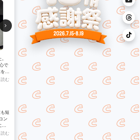
た。
心で
縁を頂
を読む
業も短
に教
を読む
いて