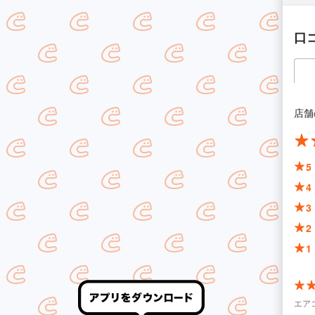
口
店舗
5
4
3
2
1
エア