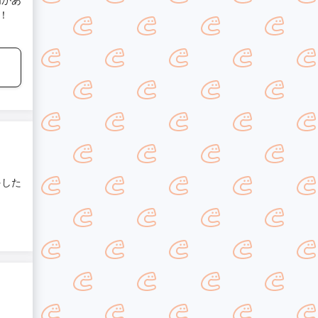
！
外した