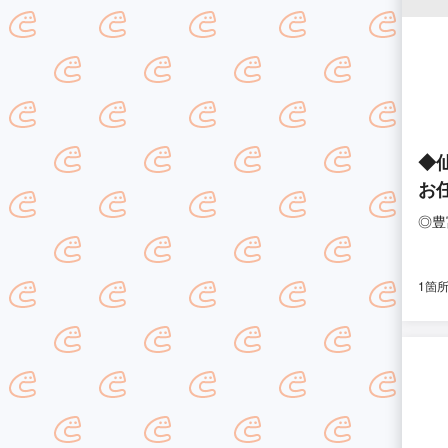
◆
お
◎豊
1箇