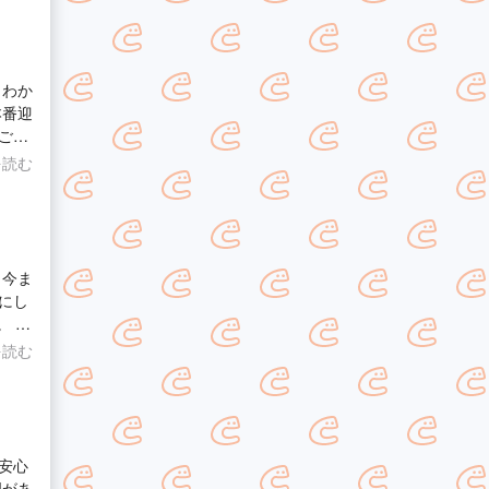
たの
して
くわか
本番迎
ござ
から
を読む
 今ま
にし
。 あ
を読む
安心
明があ