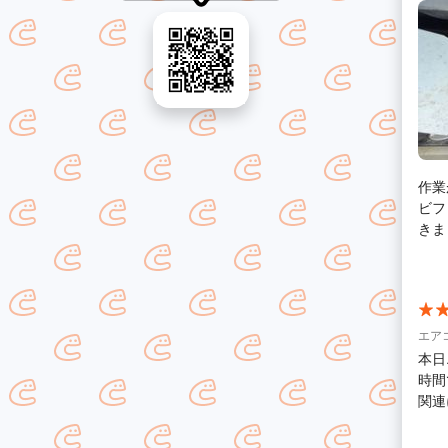
作業
ビフ
きま
きあ
エア
本日
時間で
関連
えてく
しま