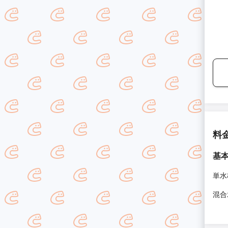
料
基
単水
混合