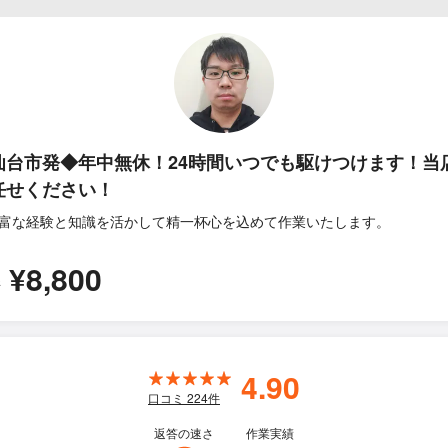
仙台市発◆年中無休！24時間いつでも駆けつけます！当
任せください！
富な経験と知識を活かして精一杯心を込めて作業いたします。
¥8,800
所
4.90
口コミ
224
件
返答の速さ
作業実績