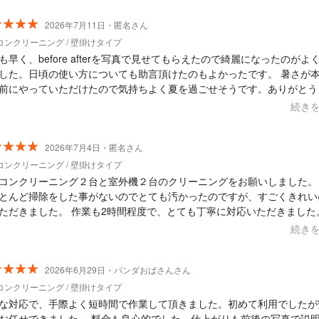
される原因についても 丁寧に教えて頂きました。 エアコンの故障も発覚
したが、 原因が何であれ、買い換えまでは行かないだろう との事でし
2026年7月11日・匿名さん
やはりクリーニングは して頂いて良かったですし、 今回お仕事を依頼
コンクリーニング / 壁掛けタイプ
ました。 そもそもお手ごろ価格で助かりましたが、 教えていた
も早く、before afterを写真で見せてもらえたので綺麗になったのがよ
情報含め、 お値段以上のサービスでした。 今後は二年に一度くらいの頻
した。日頃の使い方についても助言頂けたのもよかったです。 暑さが
 ぜひまたこちらにお願いしたいと思います。 日々非常にタイトなスケジ
前にやっていただけたので気持ちよく夏を過ごせそうです。ありがとう
ルで 働いておられるようなので、 くれぐれもお体には気を付けて これ
した！
続き
さい。 質の高いサービスを提供して頂き、 本当に感謝です。あ
とうございました。
2026年7月4日・匿名さん
コンクリーニング / 壁掛けタイプ
コンクリーニング２台と室外機２台のクリーニングをお願いしました。
とんど掃除をした事がないのでとても汚かったのですが、すごくきれい
ただきました。 作業も2時間程度で、とても丁寧に対応いただきました
とうございました。
続き
2026年6月29日・パンダおばさんさん
コンクリーニング / 壁掛けタイプ
な対応で、手際よく短時間で作業して頂きました。初めて利用でしたが
お任せできました。 料金も良心的でした。仕上がりも前後の写真で説