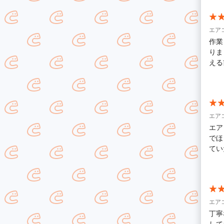
の予想
しま
で、
エア
良かったと思い
作業
だいた
りま
度で、
える
ュー
いま
も頑張ってくだ
りが
エア
エア
でほ
てい
りが
エア
丁寧
して