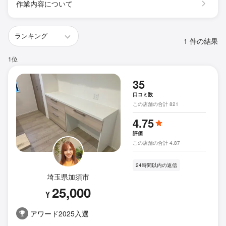
作業内容について
1 件の結果
1位
35
口コミ数
この店舗の合計 821
4.75
評価
この店舗の合計 4.87
24時間以内の返信
埼玉県加須市
25,000
¥
アワード2025入選