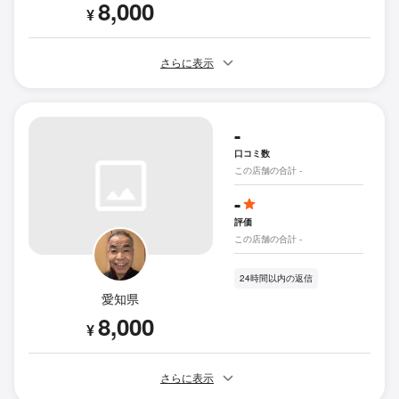
8,000
¥
さらに表示
-
口コミ数
この店舗の合計 -
-
評価
この店舗の合計 -
24時間以内の返信
愛知県
8,000
¥
さらに表示