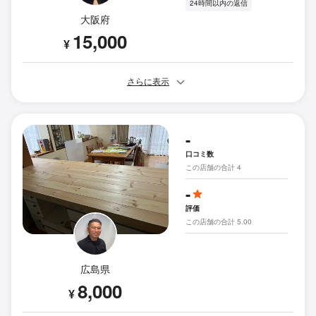
24時間以内の返信
大阪府
15,000
¥
さらに表示
-
口コミ数
この店舗の合計 4
-
評価
この店舗の合計 5.00
広島県
8,000
¥