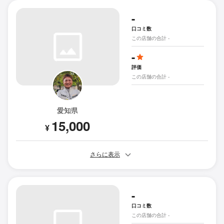
-
口コミ数
この店舗の合計 -
-
評価
この店舗の合計 -
愛知県
15,000
¥
さらに表示
-
口コミ数
この店舗の合計 -