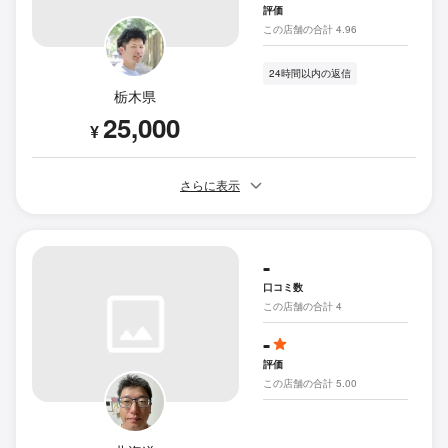
評価
この店舗の合計 4.96
24時間以内の返信
栃木県
25,000
¥
さらに表示
-
口コミ数
この店舗の合計 4
-
評価
この店舗の合計 5.00