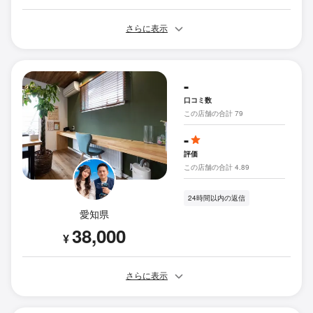
さらに表示
-
口コミ数
この店舗の合計 79
-
評価
この店舗の合計 4.89
24時間以内の返信
愛知県
38,000
¥
さらに表示