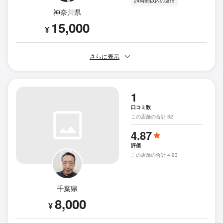
24時間以内の返信
神奈川県
15,000
¥
さらに表示
1
口コミ数
この店舗の合計 32
4.87
評価
この店舗の合計 4.93
千葉県
8,000
¥