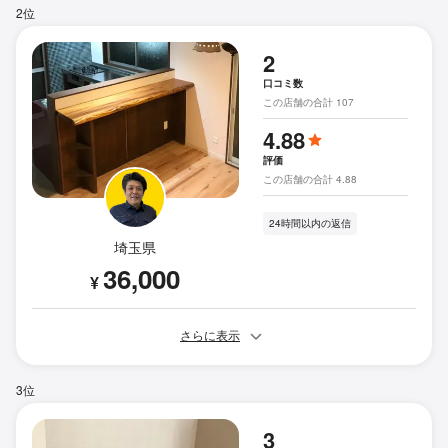
2位
2
口コミ数
この店舗の合計 107
4.88
評価
この店舗の合計 4.88
24時間以内の返信
埼玉県
36,000
¥
さらに表示
3位
3