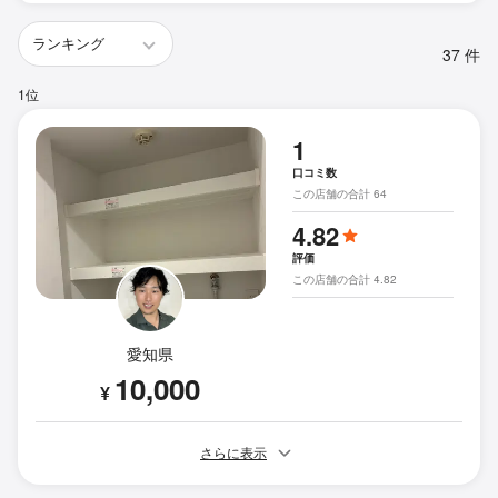
37 件
1位
1
口コミ数
この店舗の合計 64
4.82
評価
この店舗の合計 4.82
愛知県
10,000
¥
さらに表示