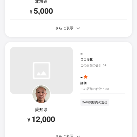
北海道
5,000
¥
さらに表示
-
口コミ数
この店舗の合計 54
-
評価
この店舗の合計 4.88
24時間以内の返信
愛知県
12,000
¥
さらに表示