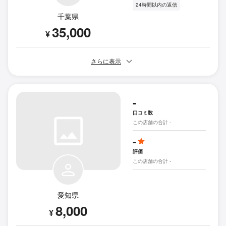
24時間以内の返信
千葉県
35,000
¥
さらに表示
-
口コミ数
この店舗の合計 -
-
評価
この店舗の合計 -
愛知県
8,000
¥