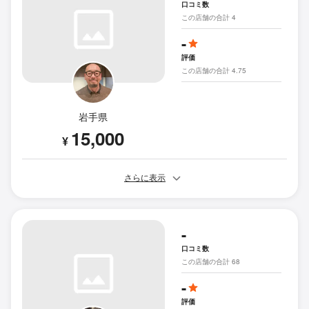
口コミ数
この店舗の合計 4
-
評価
この店舗の合計 4.75
岩手県
15,000
¥
さらに表示
-
口コミ数
この店舗の合計 68
-
評価