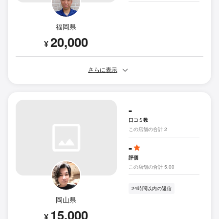
福岡県
20,000
¥
さらに表示
-
口コミ数
この店舗の合計 2
-
評価
この店舗の合計 5.00
24時間以内の返信
岡山県
15,000
¥