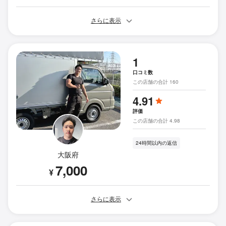
さらに表示
1
口コミ数
この店舗の合計 160
4.91
評価
この店舗の合計 4.98
24時間以内の返信
大阪府
7,000
¥
さらに表示