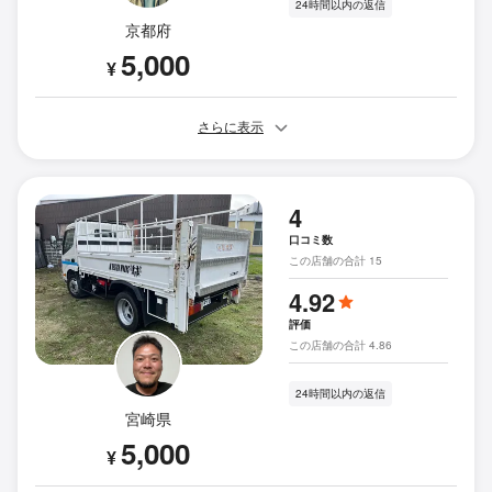
24時間以内の返信
京都府
5,000
¥
さらに表示
4
口コミ数
この店舗の合計 15
4.92
評価
この店舗の合計 4.86
24時間以内の返信
宮崎県
5,000
¥