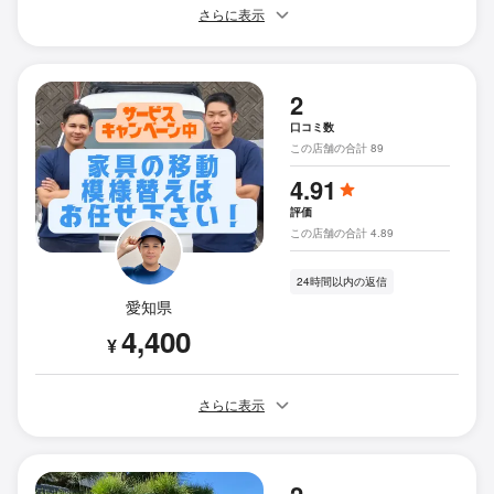
さらに表示
2
口コミ数
この店舗の合計 89
4.91
評価
この店舗の合計 4.89
24時間以内の返信
愛知県
4,400
¥
さらに表示