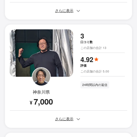
さらに表示
3
口コミ数
この店舗の合計 13
4.92
評価
この店舗の合計 5.00
24時間以内の返信
神奈川県
7,000
¥
さらに表示