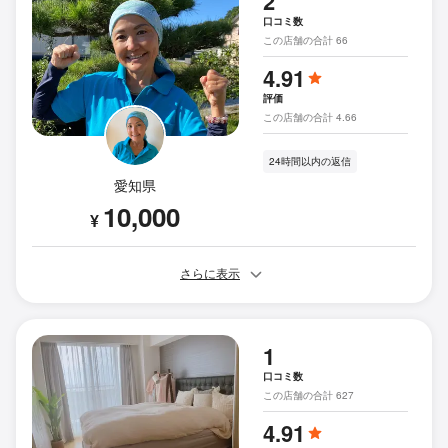
2
口コミ数
この店舗の合計 66
4.91
評価
この店舗の合計 4.66
24時間以内の返信
愛知県
10,000
¥
さらに表示
1
口コミ数
この店舗の合計 627
4.91