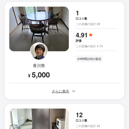
1
口コミ数
この店舗の合計 29
4.91
評価
この店舗の合計 4.75
24時間以内の返信
香川県
5,000
¥
さらに表示
12
口コミ数
この店舗の合計 42