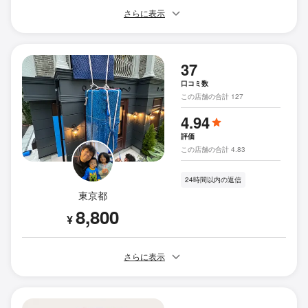
さらに表示
37
口コミ数
この店舗の合計 127
4.94
評価
この店舗の合計 4.83
24時間以内の返信
東京都
8,800
¥
さらに表示