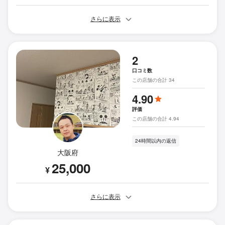
さらに表示
2
口コミ数
この店舗の合計 34
4.90
評価
この店舗の合計 4.94
24時間以内の返信
大阪府
25,000
¥
さらに表示