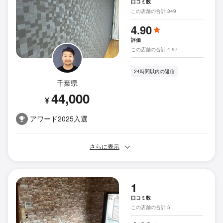
口コミ数
この店舗の合計 349
4.90
評価
この店舗の合計 4.97
24時間以内の返信
千葉県
44,000
¥
アワード2025入選
さらに表示
1
口コミ数
この店舗の合計 5