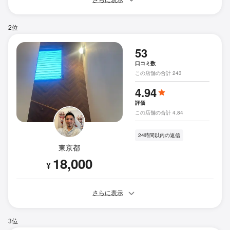
2位
53
口コミ数
この店舗の合計 243
4.94
評価
この店舗の合計 4.84
24時間以内の返信
東京都
18,000
¥
さらに表示
3位