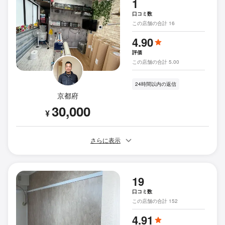
1
口コミ数
この店舗の合計 16
4.90
評価
この店舗の合計 5.00
24時間以内の返信
京都府
30,000
¥
さらに表示
19
口コミ数
この店舗の合計 152
4.91