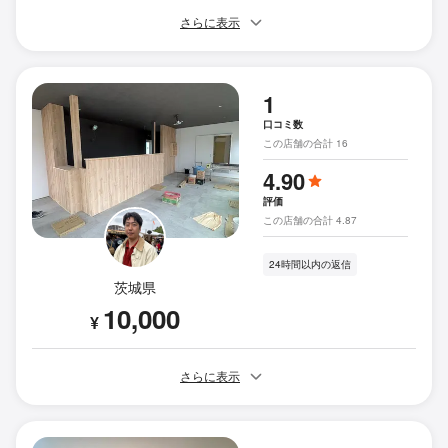
さらに表示
1
口コミ数
この店舗の合計 16
4.90
評価
この店舗の合計 4.87
24時間以内の返信
茨城県
10,000
¥
さらに表示