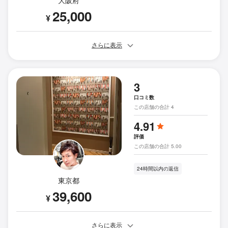
25,000
¥
さらに表示
3
口コミ数
この店舗の合計 4
4.91
評価
この店舗の合計 5.00
24時間以内の返信
東京都
39,600
¥
さらに表示