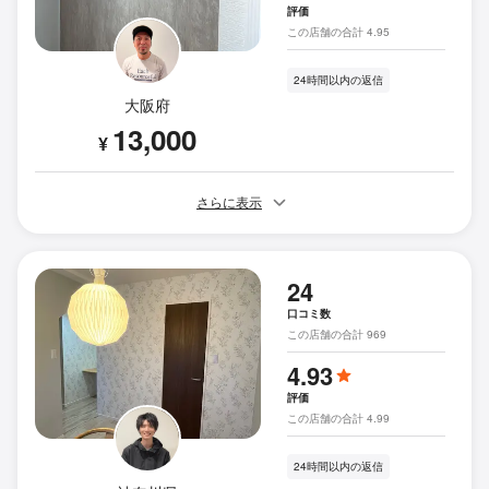
評価
この店舗の合計 4.95
24時間以内の返信
大阪府
13,000
¥
さらに表示
24
口コミ数
この店舗の合計 969
4.93
評価
この店舗の合計 4.99
24時間以内の返信