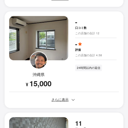
-
口コミ数
この店舗の合計 12
-
評価
この店舗の合計 4.58
24時間以内の返信
沖縄県
15,000
¥
さらに表示
11