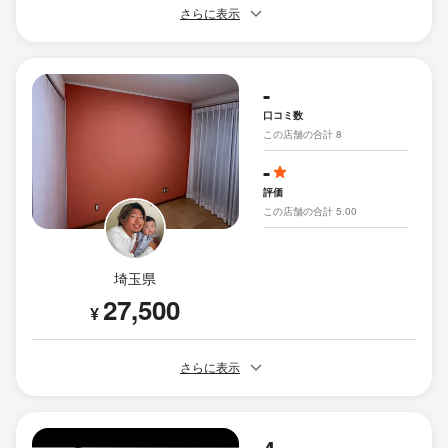
さらに表示
-
口コミ数
この店舗の合計 8
-
評価
この店舗の合計 5.00
埼玉県
27,500
¥
さらに表示