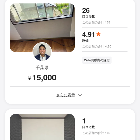
26
口コミ数
この店舗の合計 133
4.91
評価
この店舗の合計 4.90
24時間以内の返信
千葉県
15,000
¥
さらに表示
1
口コミ数
この店舗の合計 102