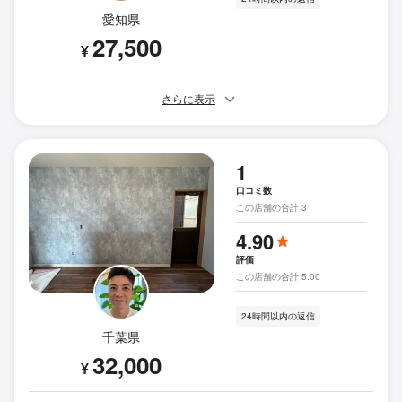
愛知県
27,500
¥
さらに表示
1
口コミ数
この店舗の合計 3
4.90
評価
この店舗の合計 5.00
24時間以内の返信
千葉県
32,000
¥