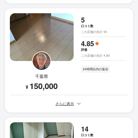
5
口コミ数
この店舗の合計 55
4.85
評価
この店舗の合計 4.80
24時間以内の返信
千葉県
150,000
¥
さらに表示
14
口コミ数