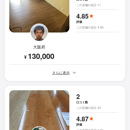
この店舗の合計 11
4.85
評価
この店舗の合計 4.90
大阪府
130,000
¥
さらに表示
2
口コミ数
この店舗の合計 23
4.87
評価