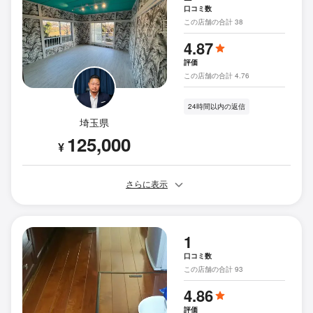
口コミ数
この店舗の合計 38
4.87
評価
この店舗の合計 4.76
24時間以内の返信
埼玉県
125,000
¥
さらに表示
1
口コミ数
この店舗の合計 93
4.86
評価