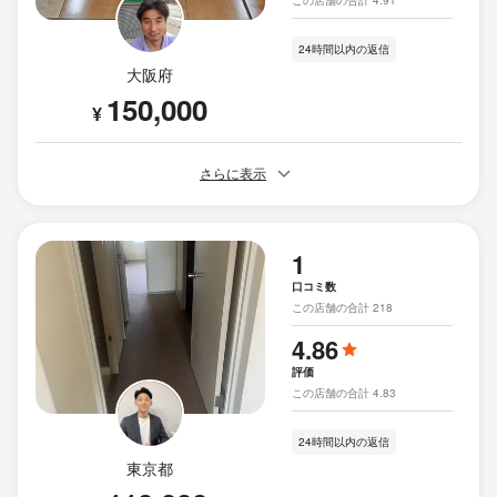
この店舗の合計 4.91
24時間以内の返信
大阪府
150,000
¥
さらに表示
1
口コミ数
この店舗の合計 218
4.86
評価
この店舗の合計 4.83
24時間以内の返信
東京都