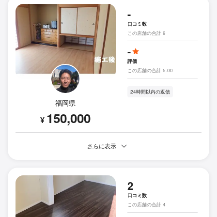
-
口コミ数
この店舗の合計 9
-
評価
この店舗の合計 5.00
24時間以内の返信
福岡県
150,000
¥
さらに表示
2
口コミ数
この店舗の合計 4