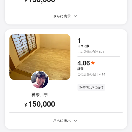
¥
さらに表示
1
口コミ数
この店舗の合計 501
4.86
評価
この店舗の合計 4.85
24時間以内の返信
神奈川県
150,000
¥
さらに表示