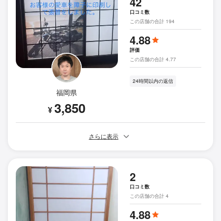
42
口コミ数
この店舗の合計 194
4.88
評価
この店舗の合計 4.77
24時間以内の返信
福岡県
3,850
¥
さらに表示
2
口コミ数
この店舗の合計 4
4.88