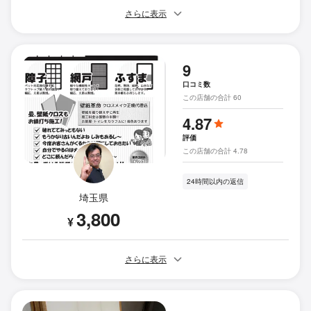
さらに表示
9
口コミ数
この店舗の合計 60
4.87
評価
この店舗の合計 4.78
24時間以内の返信
埼玉県
3,800
¥
さらに表示