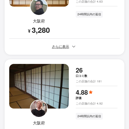
この店舗の合計 4.63
24時間以内の返信
大阪府
3,280
¥
さらに表示
26
口コミ数
この店舗の合計 181
4.88
評価
この店舗の合計 4.92
24時間以内の返信
大阪府