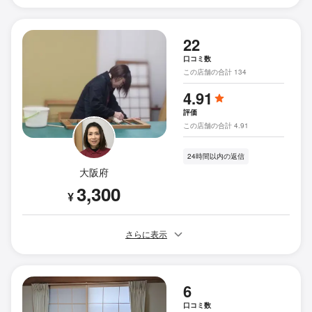
22
口コミ数
この店舗の合計 134
4.91
評価
この店舗の合計 4.91
24時間以内の返信
大阪府
3,300
¥
さらに表示
6
口コミ数