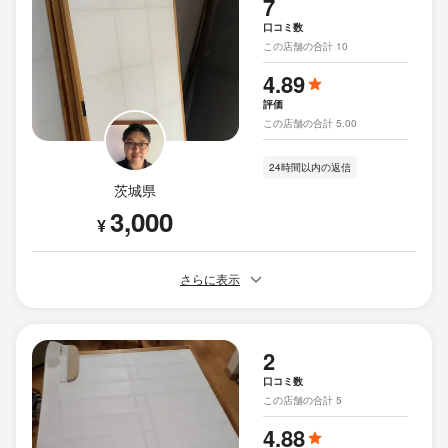
7
口コミ数
この店舗の合計 10
4.89
評価
この店舗の合計 5.00
24時間以内の返信
茨城県
3,000
¥
さらに表示
2
口コミ数
この店舗の合計 5
4.88