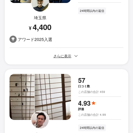
24時間以内の返信
埼玉県
4,400
¥
アワード2025入選
さらに表示
57
口コミ数
この店舗の合計 459
4.93
評価
この店舗の合計 4.99
24時間以内の返信