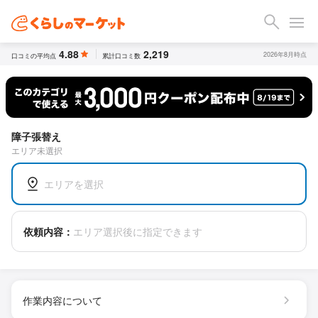
4.88
2,219
2026年8月時点
口コミの平均点
累計口コミ数
障子張替え
エリア未選択
エリアを選択
依頼内容：
エリア選択後に指定できます
作業内容について