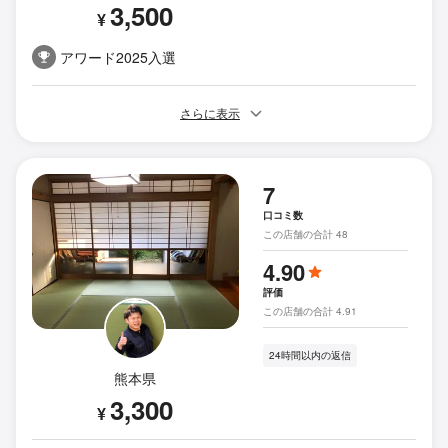
3,500
¥
アワード2025入選
さらに表示
7
口コミ数
この店舗の合計 48
4.90
評価
この店舗の合計 4.91
24時間以内の返信
熊本県
3,300
¥