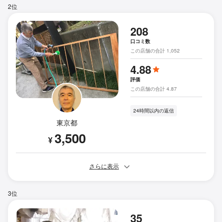
2位
208
口コミ数
この店舗の合計 1,052
4.88
評価
この店舗の合計 4.87
24時間以内の返信
東京都
3,500
¥
さらに表示
3位
35