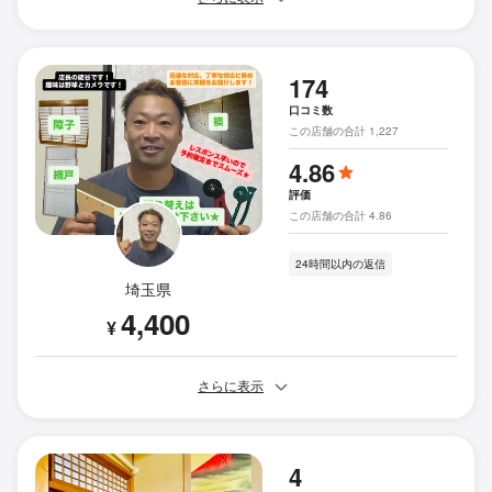
174
口コミ数
この店舗の合計 1,227
4.86
評価
この店舗の合計 4.86
24時間以内の返信
埼玉県
4,400
¥
さらに表示
4