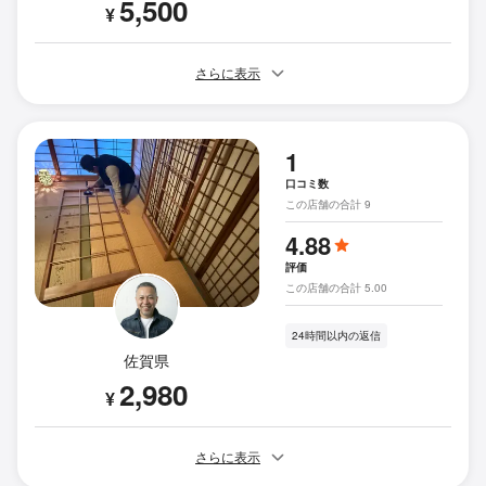
5,500
¥
さらに表示
1
口コミ数
この店舗の合計 9
4.88
評価
この店舗の合計 5.00
24時間以内の返信
佐賀県
2,980
¥
さらに表示