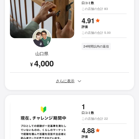
口コミ数
この店舗の合計 83
4.91
評価
この店舗の合計 5.00
24時間以内の返信
山口県
4,000
¥
さらに表示
1
口コミ数
この店舗の合計 22
4.88
評価