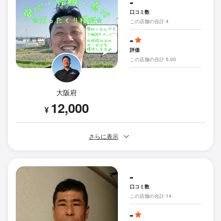
-
口コミ数
この店舗の合計 4
-
評価
この店舗の合計 5.00
大阪府
12,000
¥
さらに表示
-
口コミ数
この店舗の合計 14
-