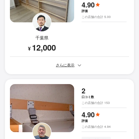
4.90
評価
この店舗の合計 5.00
千葉県
12,000
¥
さらに表示
2
口コミ数
この店舗の合計 153
4.90
評価
この店舗の合計 4.94