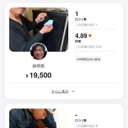
1
口コミ数
この店舗の合計 1
4.89
評価
この店舗の合計 5.00
24時間以内の返信
静岡県
19,500
¥
さらに表示
-
口コミ数
この店舗の合計 8