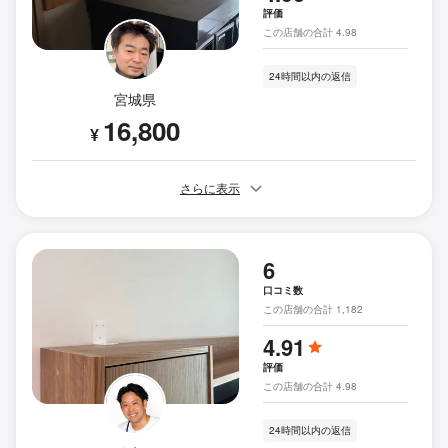
評価
この店舗の合計 4.98
24時間以内の返信
宮城県
16,800
¥
さらに表示
6
口コミ数
この店舗の合計 1,182
4.91
評価
この店舗の合計 4.98
24時間以内の返信