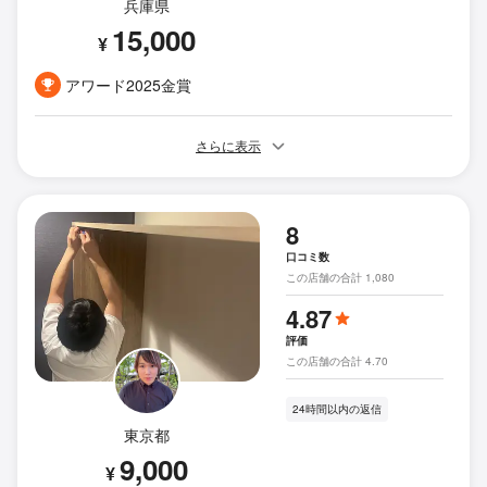
兵庫県
15,000
¥
アワード2025金賞
さらに表示
8
口コミ数
この店舗の合計 1,080
4.87
評価
この店舗の合計 4.70
24時間以内の返信
東京都
9,000
¥