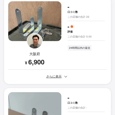
-
口コミ数
この店舗の合計 22
-
評価
この店舗の合計 5.00
24時間以内の返信
大阪府
6,900
¥
さらに表示
-
口コミ数
この店舗の合計 -