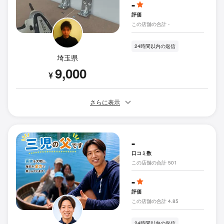
-
評価
この店舗の合計 -
24時間以内の返信
埼玉県
9,000
¥
さらに表示
-
口コミ数
この店舗の合計 501
-
評価
この店舗の合計 4.85
24時間以内の返信