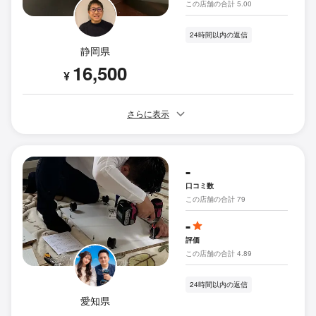
この店舗の合計 5.00
24時間以内の返信
静岡県
16,500
¥
さらに表示
-
口コミ数
この店舗の合計 79
-
評価
この店舗の合計 4.89
24時間以内の返信
愛知県