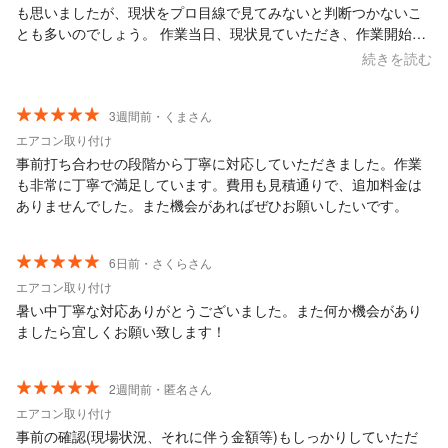
も思いましたが、現状をプロ目線で見てみないと判断つかないこ
とも多いのでしょう。 作業当日、現状見ていただき、作業開始、
作業終わって内容報告（今回はエアコンのガスの配管接続部分を
続きを読む
接続し直しガス充填）をいただき、冷風が出ていることを確認し
て終わり、でした。 またエアコン周りのことで何かあればお願い
したいです。
3週間前・くまさん
エアコン取り付け
​事前打ち合わせの段階から丁寧に対応していただきました。作業
も非常に丁寧で満足しています。費用も見積通りで、追加料金は
ありませんでした。また機会があればぜひお願いしたいです。
6日前・さくらさん
エアコン取り付け
暑い中丁寧な対応ありがとうございました。また何か機会があり
ましたら宜しくお願い致します！
2週間前・匿名さん
エアコン取り付け
事前の確認(現場状況、それに伴う金額等)もしっかりしていただ