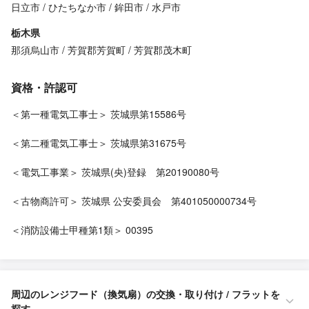
日立市
ひたちなか市
鉾田市
水戸市
栃木県
那須烏山市
芳賀郡芳賀町
芳賀郡茂木町
資格・許認可
＜第一種電気工事士＞ 茨城県第15586号
＜第二種電気工事士＞ 茨城県第31675号
＜電気工事業＞ 茨城県(央)登録 第20190080号
＜古物商許可＞ 茨城県 公安委員会 第401050000734号
＜消防設備士甲種第1類＞ 00395
周辺のレンジフード（換気扇）の交換・取り付け / フラットを
探す