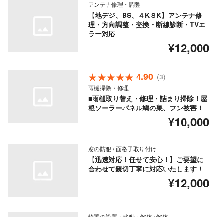
アンテナ修理・調整
【地デジ、BS、４K８K】アンテナ修
理・方向調整・交換・断線診断・TVエ
ラー対応
¥12,000
4.90
(3)
雨樋掃除・修理
■雨樋取り替え・修理・詰まり掃除！屋
根ソーラーパネル鳩の巣、フン被害！
¥10,000
窓の防犯 / 面格子取り付け
【迅速対応！任せて安心！】ご要望に
合わせて親切丁寧に対応いたします！
¥12,000
物置の設置・移動・解体 / 解体