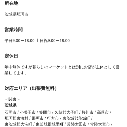
所在地
茨城県那珂市
営業時間
平日9:00ー18:00 土日祝9:00ー18:00
定休日
年中無休ですが暮らしのマーケットとは別にお店が主体として営
業してます。
対応エリア（出張費無料）
＜関東＞
茨城県
石岡市
小美玉市
笠間市
久慈郡大子町
桜川市
高萩市
那珂郡東海村
那珂市
行方市
東茨城郡茨城町
東茨城郡大洗町
東茨城郡城里町
常陸太田市
常陸大宮市