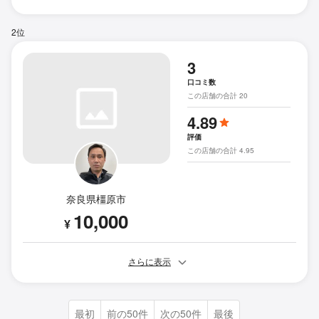
2位
3
口コミ数
この店舗の合計 20
4.89
評価
この店舗の合計 4.95
奈良県橿原市
10,000
¥
さらに表示
最初
前の50件
次の50件
最後