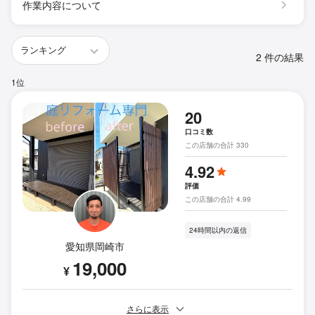
作業内容について
2 件の結果
1位
20
口コミ数
この店舗の合計 330
4.92
評価
この店舗の合計 4.99
24時間以内の返信
愛知県岡崎市
19,000
¥
さらに表示