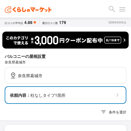
4.88
179
2026年8月時点
口コミの平均点
累計口コミ数
バルコニーの屋根設置
奈良県葛城市
奈良県葛城市
依頼内容：
柱なしタイプ1箇所
条件を選択