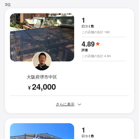
3位
1
口コミ数
この店舗の合計 162
4.89
評価
この店舗の合計 4.94
大阪府堺市中区
24,000
¥
さらに表示
1
口コミ数