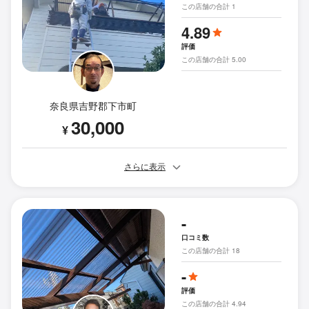
この店舗の合計 1
4.89
評価
この店舗の合計 5.00
奈良県吉野郡下市町
30,000
¥
さらに表示
-
口コミ数
この店舗の合計 18
-
評価
この店舗の合計 4.94