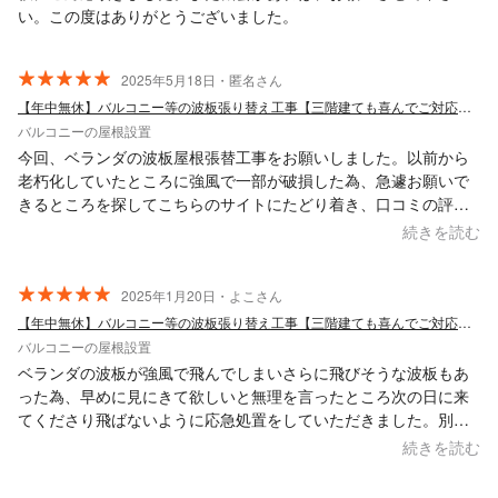
い。この度はありがとうございました。
2025年5月18日・匿名さん
【年中無休】バルコニー等の波板張り替え工事【三階建ても喜んでご対応いたします】
バルコニーの屋根設置
今回、ベランダの波板屋根張替工事をお願いしました。以前から
老朽化していたところに強風で一部が破損した為、急遽お願いで
きるところを探してこちらのサイトにたどり着き、口コミの評価
が高いソノヤマ板金さんにお願いしました。問い合わせにすぐに
続きを読む
お返事をくださり、本決まりの前にきちんと下見に来て見積を出
していただき、納得した上で工事を依頼することが出来ました。
お仕事の丁寧さは勿論のこと、連絡の迅速さ、やり取りを通じて
2025年1月20日・よこさん
感じたお人柄、全てにおいて安心できる方だと思います。また屋
【年中無休】バルコニー等の波板張り替え工事【三階建ても喜んでご対応いたします】
根関係で何かあればお願いしたいです。
バルコニーの屋根設置
ベランダの波板が強風で飛んでしまいさらに飛びそうな波板もあ
った為、早めに見にきて欲しいと無理を言ったところ次の日に来
てくださり飛ばないように応急処置をしていただきました。別日
に全ての波板の張り替えをしていただいたのですが、雨どいの掃
続きを読む
除もしてもらい張り替えも丁寧にキレイにしていただきました。
お願いして本当に助かりましたし、良かったと思います。また何