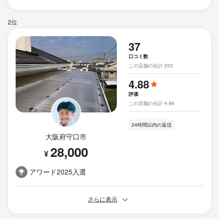
2位
37
口コミ数
この店舗の合計 253
4.88
評価
この店舗の合計 4.96
24時間以内の返信
大阪府守口市
28,000
¥
アワード2025入選
さらに表示