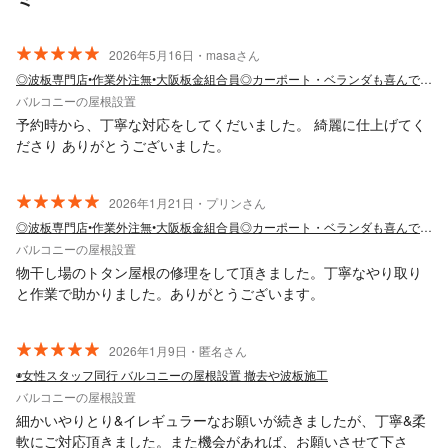
2026年5月16日・masaさん
◎波板専門店•作業外注無•大阪板金組合員◎カーポート・ベランダも喜んで作業します
バルコニーの屋根設置
予約時から、丁寧な対応をしてくだいました。 綺麗に仕上げてく
ださり ありがとうございました。
2026年1月21日・プリンさん
◎波板専門店•作業外注無•大阪板金組合員◎カーポート・ベランダも喜んで作業します
バルコニーの屋根設置
物干し場のトタン屋根の修理をして頂きました。丁寧なやり取り
と作業で助かりました。ありがとうございます。
2026年1月9日・匿名さん
◉女性スタッフ同行 バルコニーの屋根設置 撤去や波板施工
バルコニーの屋根設置
細かいやりとり&イレギュラーなお願いが続きましたが、丁寧&柔
軟にご対応頂きました。また機会があれば、お願いさせて下さ