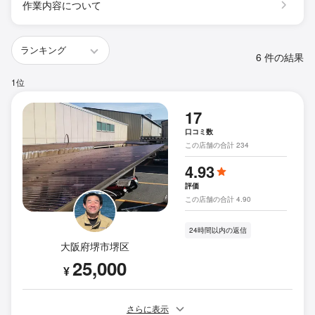
作業内容について
6 件の結果
1位
17
口コミ数
この店舗の合計 234
4.93
評価
この店舗の合計 4.90
24時間以内の返信
大阪府堺市堺区
25,000
¥
さらに表示