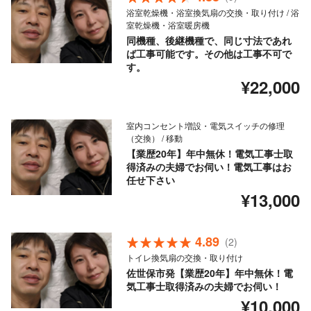
浴室乾燥機・浴室換気扇の交換・取り付け / 浴
室乾燥機・浴室暖房機
同機種、後継機種で、同じ寸法であれ
ば工事可能です。その他は工事不可で
す。
¥22,000
室内コンセント増設・電気スイッチの修理
（交換） / 移動
【業歴20年】年中無休！電気工事士取
得済みの夫婦でお伺い！電気工事はお
任せ下さい
¥13,000
4.89
(2)
トイレ換気扇の交換・取り付け
佐世保市発【業歴20年】年中無休！電
気工事士取得済みの夫婦でお伺い！
¥10,000