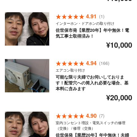
4.91
(1)
インターホン・ドアホンの取り付け
佐世保市発【業歴20年】年中無休！電
気工事士取得済み！
¥10,000
4.94
(166)
エアコン取り付け
可能な限り夫婦でお伺いしておりま
す！配管穴への筒入れ必要な場合、基
本料に含みます
¥20,000
4.90
(7)
室内コンセント増設・電気スイッチの修理
（交換） / 修理（交換）
佐世保発【業歴20年】年中無休！夫婦