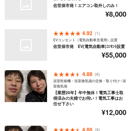
佐世保市発！エアコン取外しのみ！
¥8,000
4.92
(1)
EVコンセント（電気自動車充電用）設置
佐世保市発 EV(電気自動車)ｺﾝｾﾝﾄ設置
¥55,000
4.88
(6)
浴室乾燥機・浴室換気扇の交換・取り付け / 浴
室換気扇
【業歴20年】年中無休！電気工事士取
得済みの夫婦でお伺い！電気工事はお
任せ下さい
¥12,000
4.88
(9)