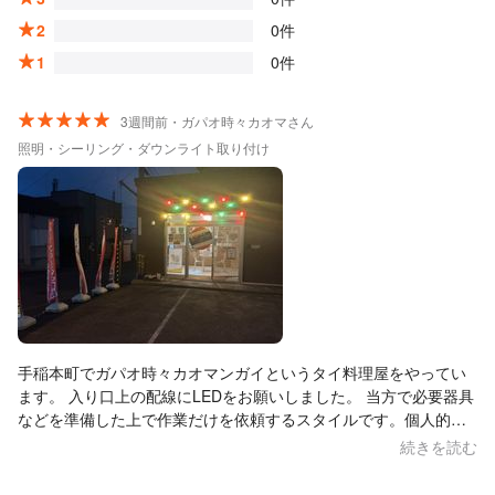
2
0件
1
0件
3週間前・ガパオ時々カオマさん
照明・シーリング・ダウンライト取り付け
手稲本町でガパオ時々カオマンガイというタイ料理屋をやってい
ます。 入り口上の配線にLEDをお願いしました。 当方で必要器具
などを準備した上で作業だけを依頼するスタイルです。個人的に
は合理的で非常に好印象。 とても一生懸命な仕事で予想以上の仕
続きを読む
上がりです。 また何かあればご相談します。