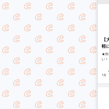
【
軽
★作
い！
1台