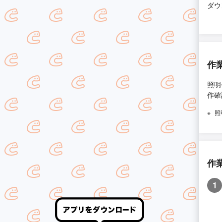
ダウ
作
照明
作確
照
作
1