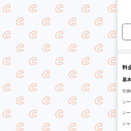
料
基
引掛
シー
シー
シャ