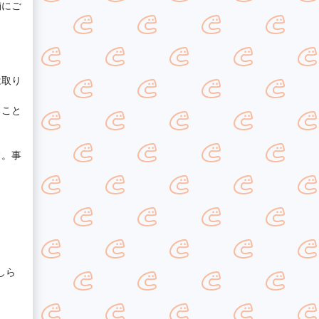
舗にご
は取り
ること
す。事
しら