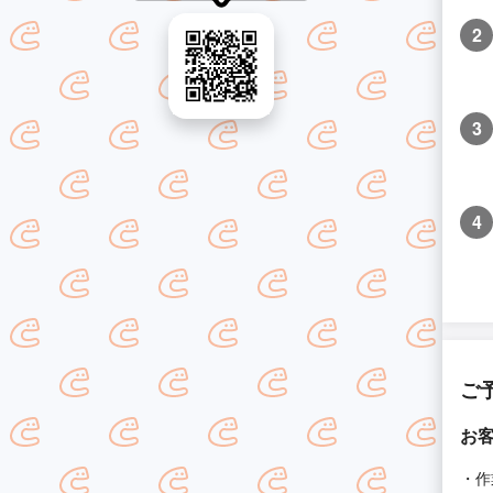
2
3
4
ご
お
・作