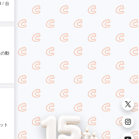
0 / 台
後の動
ット