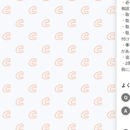
・必
相談
・取
・取
・取
・取
付け
・事
があ
・追
・2
前に
よ
Q
A