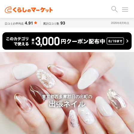
4.91
93
2026年8月時点
口コミの平均点
累計口コミ数
東京都西多摩郡日の出町の
出張ネイル