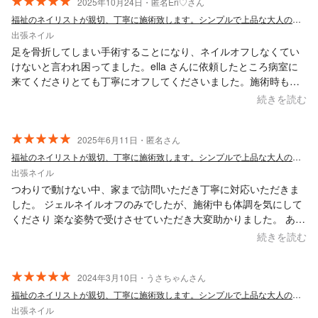
2025年10月24日・匿名Eri♡さん
福祉のネイリストが親切、丁寧に施術致します。シンプルで上品な大人のネイルを…
出張ネイル
足を骨折してしまい手術することになり、ネイルオフしなくてい
けないと言われ困ってました。ella さんに依頼したところ病室に
来てくださりとても丁寧にオフしてくださいました。施術時も和
やかにお話ししてくださりとてもリラックスすることが出来まし
続きを読む
た。これで安心して手術にのぞめます。本日はありがとうござい
ました。
2025年6月11日・匿名さん
福祉のネイリストが親切、丁寧に施術致します。シンプルで上品な大人のネイルを…
出張ネイル
つわりで動けない中、家まで訪問いただき丁寧に対応いただきま
した。 ジェルネイルオフのみでしたが、施術中も体調を気にして
くださり 楽な姿勢で受けさせていただき大変助かりました。 あり
がとうございました！
続きを読む
2024年3月10日・うさちゃんさん
福祉のネイリストが親切、丁寧に施術致します。シンプルで上品な大人のネイルを…
出張ネイル