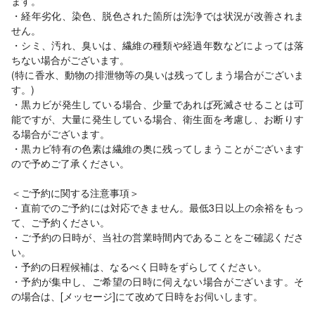
ます。
・経年劣化、染色、脱色された箇所は洗浄では状況が改善されま
せん。
・シミ、汚れ、臭いは、繊維の種類や経過年数などによっては落
ちない場合がございます。
(特に香水、動物の排泄物等の臭いは残ってしまう場合がございま
す。)
・黒カビが発生している場合、少量であれば死滅させることは可
能ですが、大量に発生している場合、衛生面を考慮し、お断りす
る場合がございます。
・黒カビ特有の色素は繊維の奥に残ってしまうことがございます
ので予めご了承ください。
＜ご予約に関する注意事項＞
・直前でのご予約には対応できません。最低3日以上の余裕をもっ
て、ご予約ください。
・ご予約の日時が、当社の営業時間内であることをご確認くださ
い。
・予約の日程候補は、なるべく日時をずらしてください。
・予約が集中し、ご希望の日時に伺えない場合がございます。そ
の場合は、[メッセージ]にて改めて日時をお伺いします。