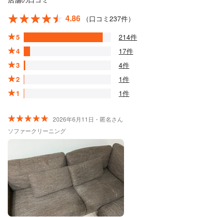
4.86
（口コミ237件）
5
214件
4
17件
3
4件
2
1件
1
1件
2026年6月11日・匿名さん
ソファークリーニング