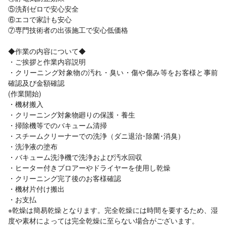
⑤洗剤ゼロで安心安全
⑥エコで家計も安心
⑦専門技術者の出張施工で安心低価格
◆作業の内容について◆
・ご挨拶と作業内容説明
・クリーニング対象物の汚れ・臭い・傷や傷み等をお客様と事前
確認及び金額確認
(作業開始)
・機材搬入
・クリーニング対象物廻りの保護・養生
・掃除機等でのバキューム清掃
・スチームクリーナーでの洗浄（ダニ退治･除菌･消臭）
・洗浄液の塗布
・バキューム洗浄機で洗浄および汚水回収
・ヒーター付きブロアーやドライヤーを使用し乾燥
・クリーニング完了後のお客様確認
・機材片付け搬出
・お支払
※乾燥は簡易乾燥となります。完全乾燥には時間を要するため、湿
度や素材によっては完全乾燥に至らない場合がございます。