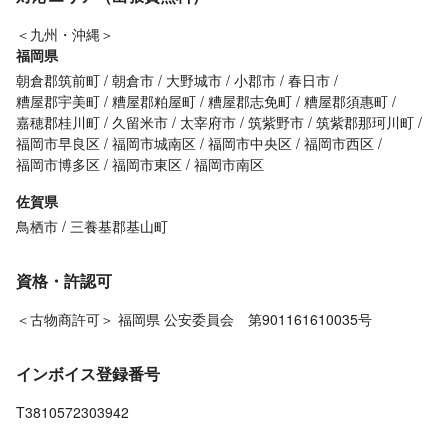
＜九州・沖縄＞
福岡県
朝倉郡筑前町
朝倉市
大野城市
小郡市
春日市
糟屋郡宇美町
糟屋郡粕屋町
糟屋郡志免町
糟屋郡須惠町
嘉穂郡桂川町
久留米市
太宰府市
筑紫野市
筑紫郡那珂川町
福岡市早良区
福岡市城南区
福岡市中央区
福岡市西区
福岡市博多区
福岡市東区
福岡市南区
佐賀県
鳥栖市
三養基郡基山町
資格・許認可
＜古物商許可＞ 福岡県 公安委員会 第901161610035号
インボイス登録番号
T3810572303942