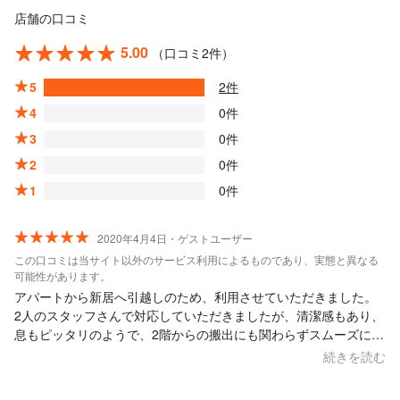
店舗の口コミ
5.00
（口コミ2件）
5
2件
4
0件
3
0件
2
0件
1
0件
2020年4月4日・ゲストユーザー
この口コミは当サイト以外のサービス利用によるものであり、実態と異なる
可能性があります。
アパートから新居へ引越しのため、利用させていただきました。
2人のスタッフさんで対応していただきましたが、清潔感もあり、
息もピッタリのようで、2階からの搬出にも関わらずスムーズに家
具家電を丁寧に運んでいただきました。 対応も設置も事前見積も
続きを読む
りの説明も丁寧で、とても信頼できる、良心的な業者さんだと思
いました。