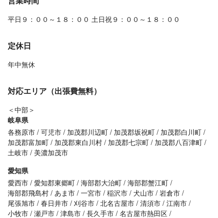
営業時間
平日９：００～１８：００ 土日祝９：００～１８：００
定休日
年中無休
対応エリア（出張費無料）
＜中部＞
岐阜県
各務原市
可児市
加茂郡川辺町
加茂郡坂祝町
加茂郡白川町
加茂郡富加町
加茂郡東白川村
加茂郡七宗町
加茂郡八百津町
土岐市
美濃加茂市
愛知県
愛西市
愛知郡東郷町
海部郡大治町
海部郡蟹江町
海部郡飛島村
あま市
一宮市
稲沢市
犬山市
岩倉市
尾張旭市
春日井市
刈谷市
北名古屋市
清須市
江南市
小牧市
瀬戸市
津島市
長久手市
名古屋市熱田区