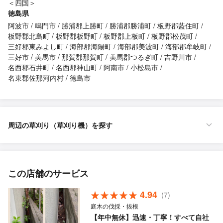
＜四国＞
徳島県
阿波市
鳴門市
勝浦郡上勝町
勝浦郡勝浦町
板野郡藍住町
板野郡北島町
板野郡板野町
板野郡上板町
板野郡松茂町
三好郡東みよし町
海部郡海陽町
海部郡美波町
海部郡牟岐町
三好市
美馬市
那賀郡那賀町
美馬郡つるぎ町
吉野川市
名西郡石井町
名西郡神山町
阿南市
小松島市
名東郡佐那河内村
徳島市
周辺の草刈り（草刈り機）を探す
この店舗のサービス
4.94
(7)
庭木の伐採・抜根
【年中無休】迅速・丁寧！すべて自社